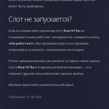
могут быть выведены.
Слот не запускается?
Если по каким-либо причинам слот
Rise Of Ra
не
открывается или работает некорректно, нажмите кнопку
«Не работает»
. Мы проверим игру и постараемся
оперативно устранить технические неполадки.
После завершения игры вы можете оставить свою оценку
слота
Rise Of Ra
и поделиться впечатлениями — это
поможет другим пользователям сделать выбор.
Желаем приятной и увлекательной игры!
Обновлено:
27.09.2024