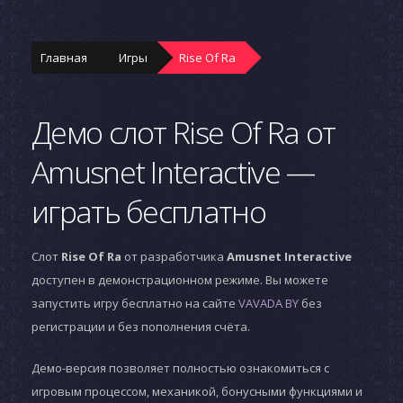
Главная
Игры
Rise Of Ra
Демо слот Rise Of Ra от
Amusnet Interactive —
играть бесплатно
Слот
Rise Of Ra
от разработчика
Amusnet Interactive
доступен в демонстрационном режиме. Вы можете
запустить игру бесплатно на сайте
VAVADA BY
без
регистрации и без пополнения счёта.
Демо-версия позволяет полностью ознакомиться с
игровым процессом, механикой, бонусными функциями и