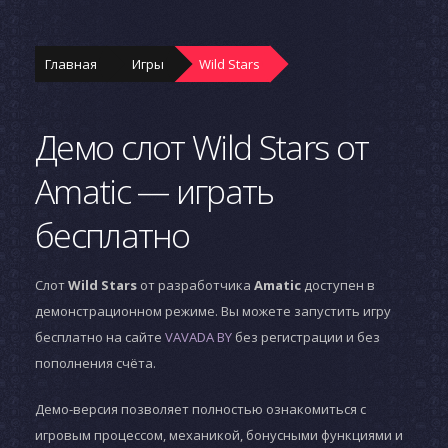
Главная
Игры
Wild Stars
Демо слот Wild Stars от
Amatic — играть
бесплатно
Слот
Wild Stars
от разработчика
Amatic
доступен в
демонстрационном режиме. Вы можете запустить игру
бесплатно на сайте
VAVADA BY
без регистрации и без
пополнения счёта.
Демо-версия позволяет полностью ознакомиться с
игровым процессом, механикой, бонусными функциями и