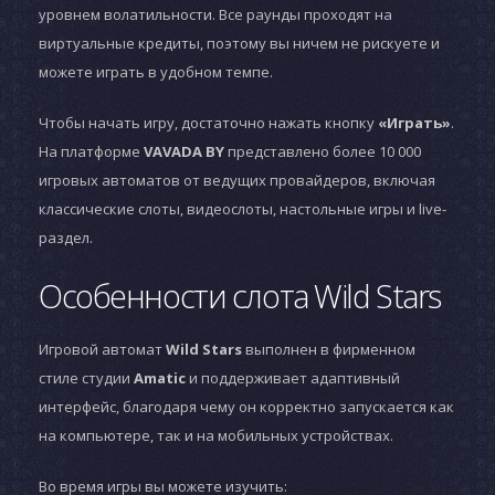
уровнем волатильности. Все раунды проходят на
виртуальные кредиты, поэтому вы ничем не рискуете и
можете играть в удобном темпе.
Чтобы начать игру, достаточно нажать кнопку
«Играть»
.
На платформе
VAVADA BY
представлено более 10 000
игровых автоматов от ведущих провайдеров, включая
классические слоты, видеослоты, настольные игры и live-
раздел.
Особенности слота Wild Stars
Игровой автомат
Wild Stars
выполнен в фирменном
стиле студии
Amatic
и поддерживает адаптивный
интерфейс, благодаря чему он корректно запускается как
на компьютере, так и на мобильных устройствах.
Во время игры вы можете изучить: