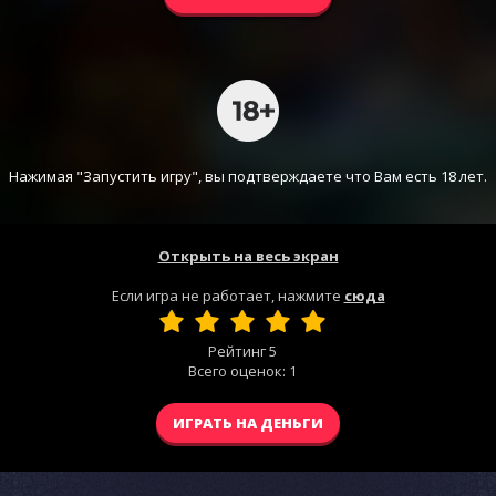
Нажимая "Запустить игру", вы подтверждаете что Вам есть 18 лет.
Открыть на весь экран
Если игра не работает, нажмите
сюда
Рейтинг
5
Всего оценок:
1
ИГРАТЬ НА ДЕНЬГИ