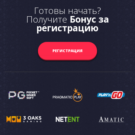
Готовы начать?
Получите
Бонус за
регистрацию
РЕГИСТРАЦИЯ