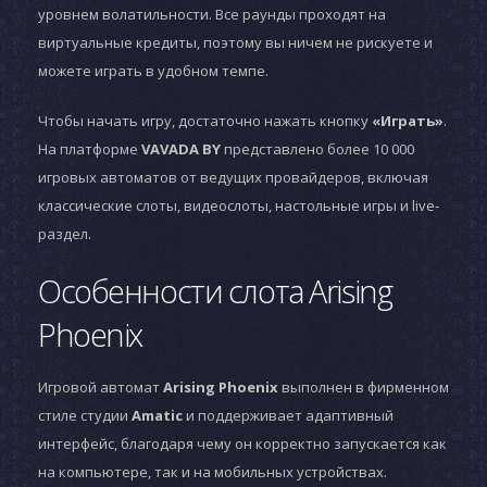
уровнем волатильности. Все раунды проходят на
виртуальные кредиты, поэтому вы ничем не рискуете и
можете играть в удобном темпе.
Чтобы начать игру, достаточно нажать кнопку
«Играть»
.
На платформе
VAVADA BY
представлено более 10 000
игровых автоматов от ведущих провайдеров, включая
классические слоты, видеослоты, настольные игры и live-
раздел.
Особенности слота Arising
Phoenix
Игровой автомат
Arising Phoenix
выполнен в фирменном
стиле студии
Amatic
и поддерживает адаптивный
интерфейс, благодаря чему он корректно запускается как
на компьютере, так и на мобильных устройствах.