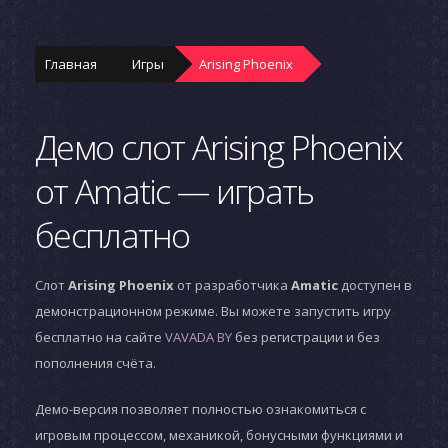
Главная
Игры
Arising Phoenix
Демо слот Arising Phoenix
от Amatic — играть
бесплатно
Слот
Arising Phoenix
от разработчика
Amatic
доступен в
демонстрационном режиме. Вы можете запустить игру
бесплатно на сайте
VAVADA BY
без регистрации и без
пополнения счёта.
Демо-версия позволяет полностью ознакомиться с
игровым процессом, механикой, бонусными функциями и