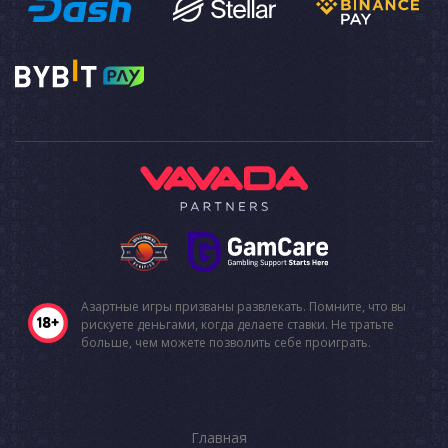
Азартные игры призваны развлекать. Помните, что вы
рискуете деньгами, когда делаете ставки. Не тратьте
больше, чем можете позволить себе проиграть.
Главная