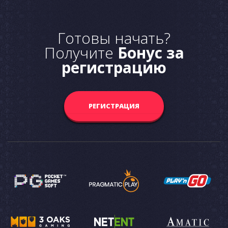
Готовы начать?
Получите
Бонус за
регистрацию
РЕГИСТРАЦИЯ