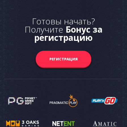
Готовы начать?
Получите
Бонус за
регистрацию
РЕГИСТРАЦИЯ