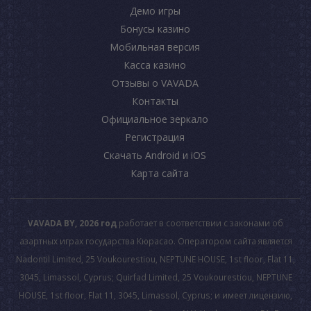
Демо игры
Бонусы казино
Мобильная версия
Касса казино
Отзывы о VAVADA
Контакты
Официальное зеркало
Регистрация
Скачать Android и iOS
Карта сайта
VAVADA BY, 2026 год
работает в соответствии с законами об
азартных играх государства Кюрасао. Оператором сайта является
Nadontil Limited, 25 Voukourestiou, NEPTUNE HOUSE, 1st floor, Flat 11,
3045, Limassol, Cyprus; Quirfad Limited, 25 Voukourestiou, NEPTUNE
HOUSE, 1st floor, Flat 11, 3045, Limassol, Cyprus; и имеет лицензию,