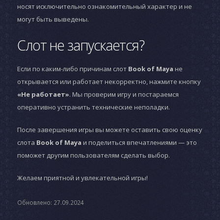
носят исключительно ознакомительный характер и не
могут быть выведены.
Слот не запускается?
Если по каким-либо причинам слот
Book of Maya
не
открывается или работает некорректно, нажмите кнопку
«Не работает»
. Мы проверим игру и постараемся
оперативно устранить технические неполадки.
После завершения игры вы можете оставить свою оценку
слота
Book of Maya
и поделиться впечатлениями — это
поможет другим пользователям сделать выбор.
Желаем приятной и увлекательной игры!
Обновлено:
27.09.2024