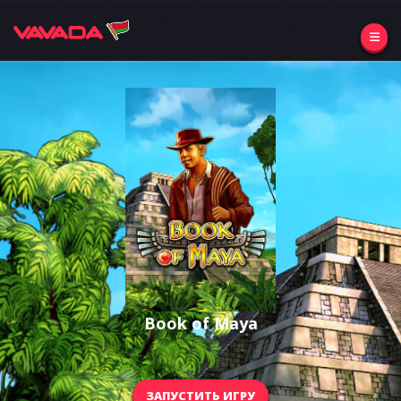
Book of Maya
ЗАПУСТИТЬ ИГРУ