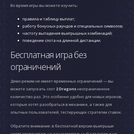
Во время игры вы можете изучить:
правила и таблицу выплат;
работу бонусных раундов и специальных символов;
частоту выпадения выигрышных комбинаций;
поведение слота на длинной дистанции.
Бесплатная игра без
ограничений
Демо-режим не имеет временных ограничений — вы
можете запускать слот
2 Dragons
неограниченное
количество раз. Это особенно удобно для новых игроков,
которые хотят разобраться в механике, а также для
опытных пользователей, тестирующих стратегии ставок.
Обратите внимание: в бесплатной версии выигрыши
носят исключительно ознакомительный характер и не