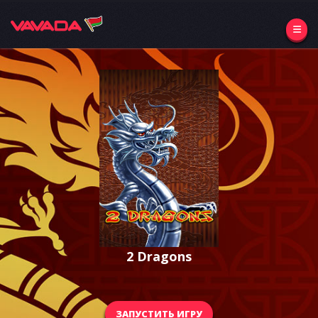
2 Dragons
ЗАПУСТИТЬ ИГРУ