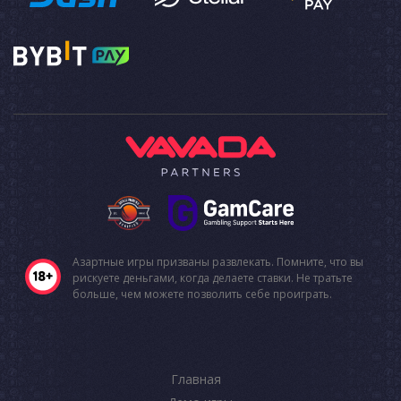
Азартные игры призваны развлекать. Помните, что вы
рискуете деньгами, когда делаете ставки. Не тратьте
больше, чем можете позволить себе проиграть.
Главная