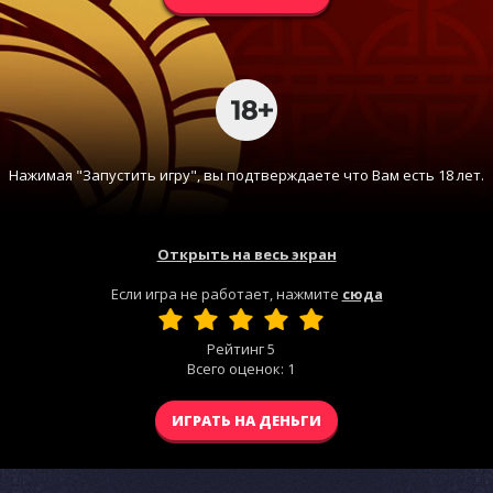
Нажимая "Запустить игру", вы подтверждаете что Вам есть 18 лет.
Открыть на весь экран
Если игра не работает, нажмите
сюда
Рейтинг
5
Всего оценок:
1
ИГРАТЬ НА ДЕНЬГИ