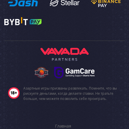
Азартные игры призваны развлекать. Помните, что вы
рискуете деньгами, когда делаете ставки. Не тратьте
больше, чем можете позволить себе проиграть.
Главная