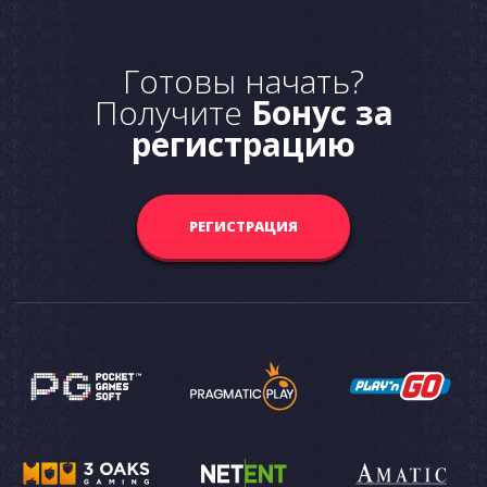
Готовы начать?
Получите
Бонус за
регистрацию
РЕГИСТРАЦИЯ