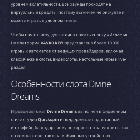
уровнем волатильности. Все раунды проходят на
виртуальные кредиты, поэтому вы ничем не рискуете и
можете играть в удобном темпе.
Чтобы начать игру, достаточно нажать кнопку
«Играть»
.
На платформе
VAVADA BY
представлено более 10 000
игровых автоматов от ведущих провайдеров, включая
классические слоты, видеослоты, настольные игры и live-
раздел.
Особенности слота Divine
Dreams
Игровой автомат
Divine Dreams
выполнен в фирменном
стиле студии
Quickspin
и поддерживает адаптивный
интерфейс, благодаря чему он корректно запускается как
на компьютере, так и на мобильных устройствах.