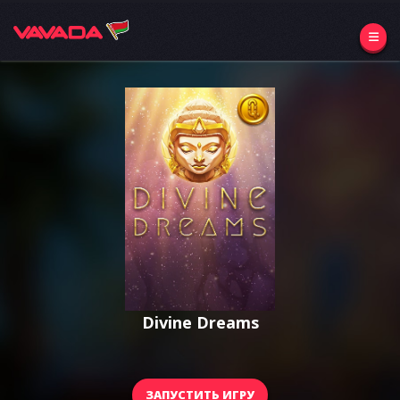
Divine Dreams
ЗАПУСТИТЬ ИГРУ