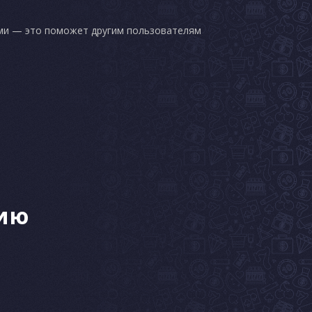
ми — это поможет другим пользователям
цию