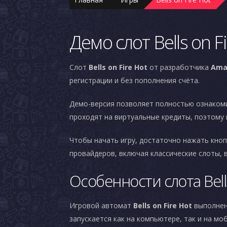
Демо слот Bells on 
Слот
Bells on Fire Hot
от разработчика
Ama
регистрации и без пополнения счёта.
Демо-версия позволяет полностью ознакоми
проходят на виртуальные кредиты, поэтому 
Чтобы начать игру, достаточно нажать кно
провайдеров, включая классические слоты, в
Особенности слота Bells
Игровой автомат
Bells on Fire Hot
выполнен
запускается как на компьютере, так и на мо