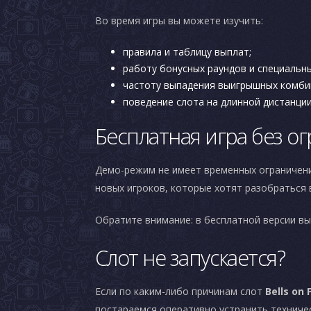
Во время игры вы можете изучить:
правила и таблицу выплат;
работу бонусных раундов и специальн
частоту выпадения выигрышных комби
поведение слота на длинной дистанции
Бесплатная игра без о
Демо-режим не имеет временных ограничен
новых игроков, которые хотят разобраться 
Обратите внимание: в бесплатной версии в
Слот не запускается?
Если по каким-либо причинам слот
Bells on 
постараемся оперативно устранить техничес