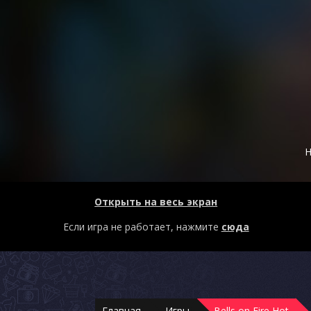
Н
Открыть на весь экран
Если игра не работает, нажмите
сюда
Главная
Игры
Bells on Fire Hot