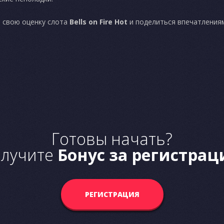
 свою оценку слота
Bells on Fire Hot
и поделиться впечатления
Готовы начать?
лучите
Бонус за регистра
РЕГИСТРАЦИЯ