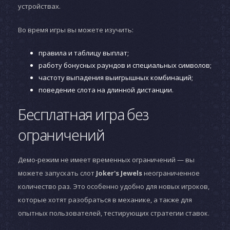
устройствах.
Во время игры вы можете изучить:
правила и таблицу выплат;
работу бонусных раундов и специальных символов;
частоту выпадения выигрышных комбинаций;
поведение слота на длинной дистанции.
Бесплатная игра без
ограничений
Демо-режим не имеет временных ограничений — вы
можете запускать слот
Joker's Jewels
неограниченное
количество раз. Это особенно удобно для новых игроков,
которые хотят разобраться в механике, а также для
опытных пользователей, тестирующих стратегии ставок.