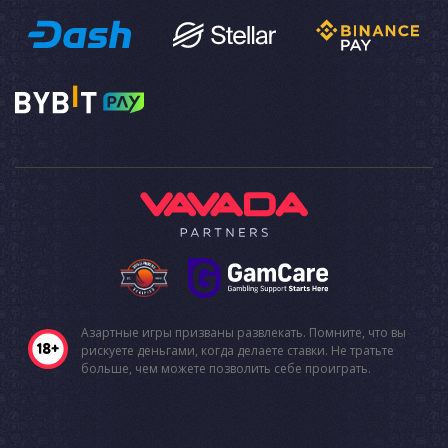
Азартные игры призваны развлекать. Помните, что вы
рискуете деньгами, когда делаете ставки. Не тратьте
больше, чем можете позволить себе проиграть.