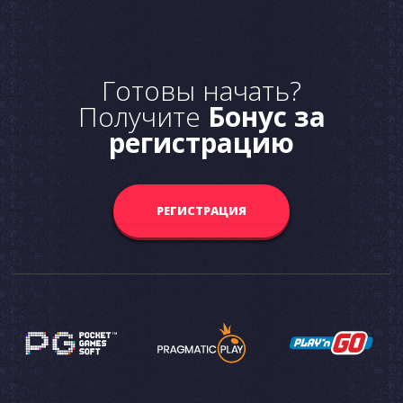
Готовы начать?
Получите
Бонус за
регистрацию
РЕГИСТРАЦИЯ