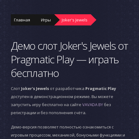
Главная
Игры
Joker's Jewels
Демо слот Joker's Jewels от
Pragmatic Play — играть
бесплатно
Слот
Joker's Jewels
от разработчика
Pragmatic Play
доступен в демонстрационном режиме. Вы можете
запустить игру бесплатно на сайте
VAVADA BY
без
регистрации и без пополнения счёта.
Демо-версия позволяет полностью ознакомиться с
игровым процессом, механикой, бонусными функциями и