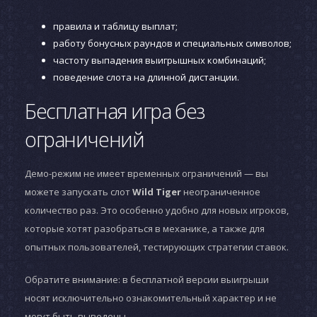
правила и таблицу выплат;
работу бонусных раундов и специальных символов;
частоту выпадения выигрышных комбинаций;
поведение слота на длинной дистанции.
Бесплатная игра без
ограничений
Демо-режим не имеет временных ограничений — вы
можете запускать слот
Wild Tiger
неограниченное
количество раз. Это особенно удобно для новых игроков,
которые хотят разобраться в механике, а также для
опытных пользователей, тестирующих стратегии ставок.
Обратите внимание: в бесплатной версии выигрыши
носят исключительно ознакомительный характер и не
могут быть выведены.