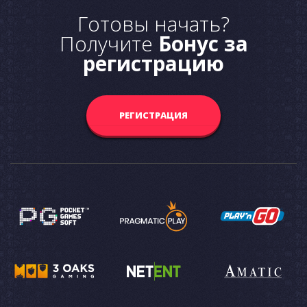
Готовы начать?
Получите
Бонус за
регистрацию
РЕГИСТРАЦИЯ