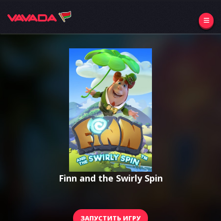
Finn and the Swirly Spin
ЗАПУСТИТЬ ИГРУ