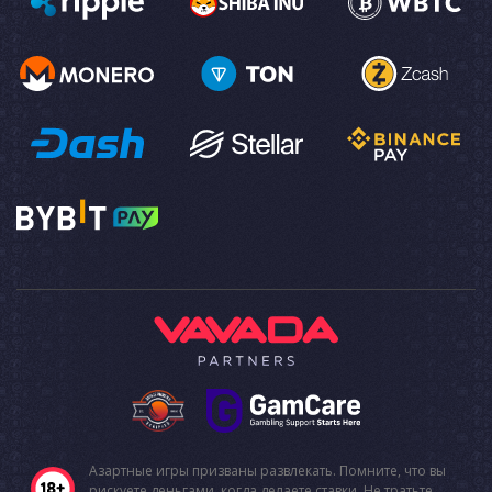
Азартные игры призваны развлекать. Помните, что вы
рискуете деньгами, когда делаете ставки. Не тратьте