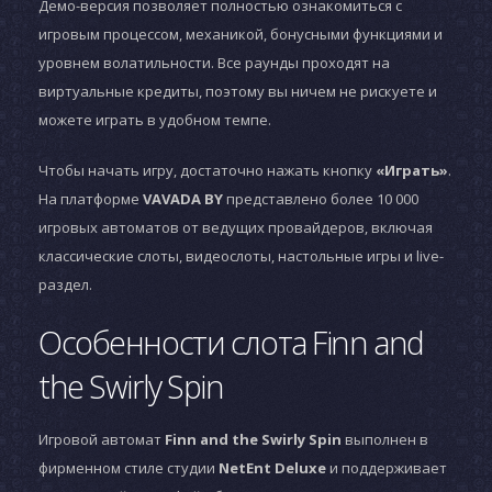
Демо-версия позволяет полностью ознакомиться с
игровым процессом, механикой, бонусными функциями и
уровнем волатильности. Все раунды проходят на
виртуальные кредиты, поэтому вы ничем не рискуете и
можете играть в удобном темпе.
Чтобы начать игру, достаточно нажать кнопку
«Играть»
.
На платформе
VAVADA BY
представлено более 10 000
игровых автоматов от ведущих провайдеров, включая
классические слоты, видеослоты, настольные игры и live-
раздел.
Особенности слота Finn and
the Swirly Spin
Игровой автомат
Finn and the Swirly Spin
выполнен в
фирменном стиле студии
NetEnt Deluxe
и поддерживает