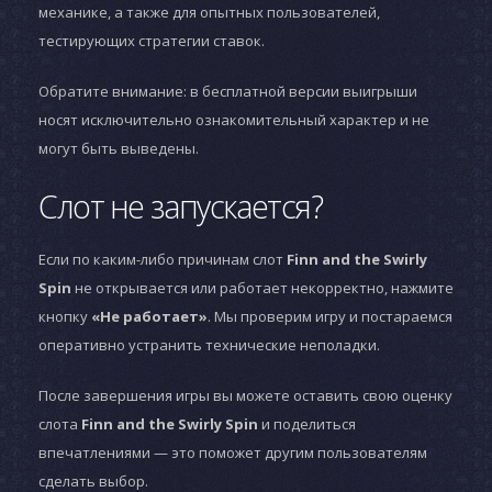
механике, а также для опытных пользователей,
тестирующих стратегии ставок.
Обратите внимание: в бесплатной версии выигрыши
носят исключительно ознакомительный характер и не
могут быть выведены.
Слот не запускается?
Если по каким-либо причинам слот
Finn and the Swirly
Spin
не открывается или работает некорректно, нажмите
кнопку
«Не работает»
. Мы проверим игру и постараемся
оперативно устранить технические неполадки.
После завершения игры вы можете оставить свою оценку
слота
Finn and the Swirly Spin
и поделиться
впечатлениями — это поможет другим пользователям
сделать выбор.