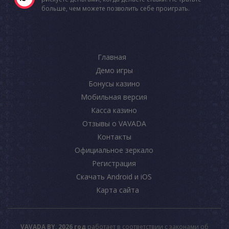
больше, чем можете позволить себе проиграть.
Главная
Демо игры
Бонусы казино
Мобильная версия
Касса казино
Отзывы о VAVADA
Контакты
Официальное зеркало
Регистрация
Скачать Android и iOS
Карта сайта
VAVADA BY, 2026 год
работает в соответствии с законами об