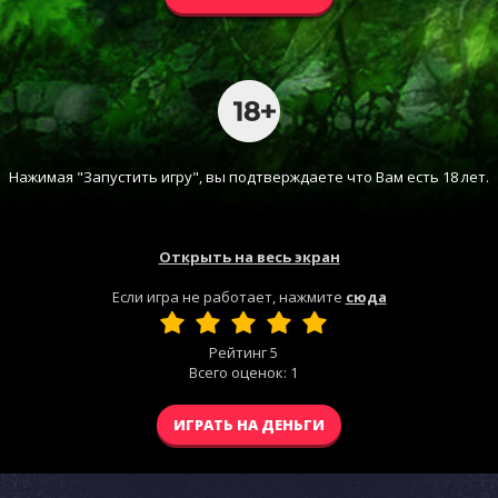
Нажимая "Запустить игру", вы подтверждаете что Вам есть 18 лет.
Открыть на весь экран
Если игра не работает, нажмите
сюда
Рейтинг
5
Всего оценок:
1
ИГРАТЬ НА ДЕНЬГИ