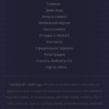
Главная
Демо игры
Бонусы казино
Мобильная версия
Касса казино
Отзывы о VAVADA
Контакты
Официальное зеркало
Регистрация
Скачать Android и iOS
Карта сайта
VAVADA BY, 2026 год
работает в соответствии с законами об
азартных играх государства Кюрасао. Оператором сайта является
Nadontil Limited, 25 Voukourestiou, NEPTUNE HOUSE, 1st floor, Flat 11,
3045, Limassol, Cyprus; Quirfad Limited, 25 Voukourestiou, NEPTUNE