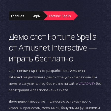
Главная
Игры
Fortune Spells
Демо слот Fortune Spells
от Amusnet Interactive —
играть бесплатно
Слот
Fortune Spells
от разработчика
Amusnet
Interactive
доступен в демонстрационном режиме. Вы
можете запустить игру бесплатно на сайте
VAVADA BY
без
регистрации и без пополнения счёта.
Демо-версия позволяет полностью ознакомиться с
игровым процессом, механикой, бонусными функциями и