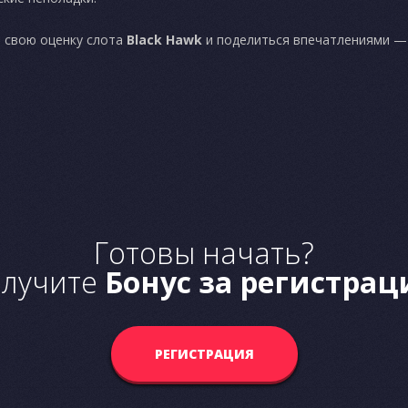
 свою оценку слота
Black Hawk
и поделиться впечатлениями —
Готовы начать?
лучите
Бонус за регистра
РЕГИСТРАЦИЯ