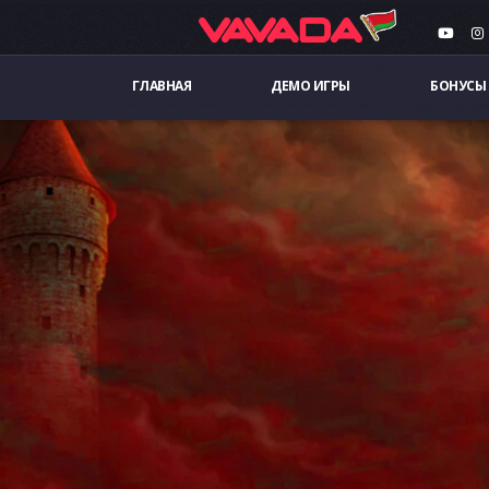
ГЛАВНАЯ
ДЕМО ИГРЫ
БОНУСЫ