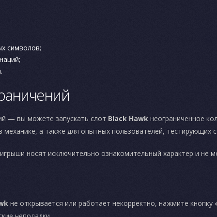
ых символов;
наций;
.
граничений
ий — вы можете запускать слот
Black Hawk
неограниченное кол
в механике, а также для опытных пользователей, тестирующих с
ыигрыши носят исключительно ознакомительный характер и не м
awk
не открывается или работает некорректно, нажмите кнопку
кие неполадки.