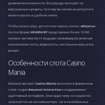
уровнем волатильности. Все раунды проходят на
виртуальные кредиты, поэтому вы ничем не рискуете и
можете играть в удобном темпе.
Чтобы начать игру, достаточно нажать кнопку
«Играть»
.
На платформе
VAVADA BY
представлено более 10 000
игровых автоматов от ведущих провайдеров, включая
классические слоты, видеослоты, настольные игры и live-
раздел.
Особенности слота Casino
Mania
Игровой автомат
Casino Mania
выполнен в фирменном
стиле студии
Amusnet Interactive
и поддерживает
адаптивный интерфейс, благодаря чему он корректно
запускается как на компьютере, так и на мобильных