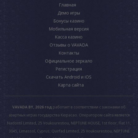
Главная
Демо игры
Бонусы казино
Мобильная версия
Касса казино
Отзывы о VAVADA
Контакты
Официальное зеркало
Регистрация
Скачать Android и iOS
Карта сайта
VAVADA BY, 2026 год
работает в соответствии с законами об
азартных играх государства Кюрасао. Оператором сайта является
Nadontil Limited, 25 Voukourestiou, NEPTUNE HOUSE, 1st floor, Flat 11,
3045, Limassol, Cyprus; Quirfad Limited, 25 Voukourestiou, NEPTUNE