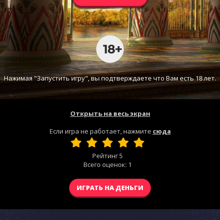
Нажимая "Запустить игру", вы подтверждаете что Вам есть 18 лет.
Открыть на весь экран
Если игра не работает, нажмите
сюда
Рейтинг
5
Всего оценок:
1
ИГРАТЬ НА ДЕНЬГИ