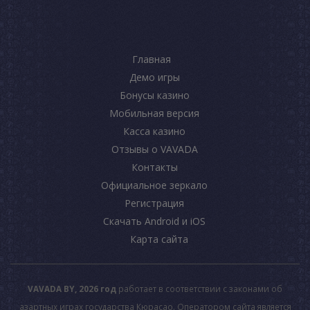
Главная
Демо игры
Бонусы казино
Мобильная версия
Касса казино
Отзывы о VAVADA
Контакты
Официальное зеркало
Регистрация
Скачать Android и iOS
Карта сайта
VAVADA BY, 2026 год
работает в соответствии с законами об
азартных играх государства Кюрасао. Оператором сайта является