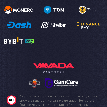
Азартные игры призваны развлекать. Помните, что вы
рискуете деньгами, когда делаете ставки. Не тратьте
больше, чем можете позволить себе проиграть.