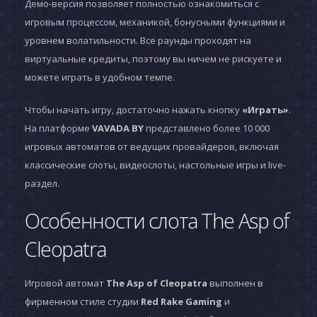
Демо-версия позволяет полностью ознакомиться с
игровым процессом, механикой, бонусными функциями и
уровнем волатильности. Все раунды проходят на
виртуальные кредиты, поэтому вы ничем не рискуете и
можете играть в удобном темпе.
Чтобы начать игру, достаточно нажать кнопку
«Играть»
.
На платформе
VAVADA BY
представлено более 10 000
игровых автоматов от ведущих провайдеров, включая
классические слоты, видеослоты, настольные игры и live-
раздел.
Особенности слота The Asp of
Cleopatra
Игровой автомат
The Asp of Cleopatra
выполнен в
фирменном стиле студии
Red Rake Gaming
и