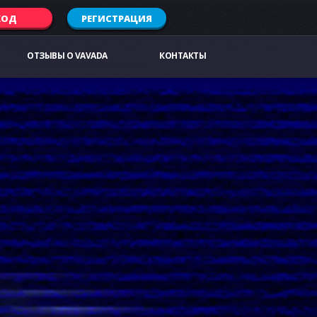
ХОД
РЕГИСТРАЦИЯ
ОТЗЫВЫ О VAVADA
КОНТАКТЫ