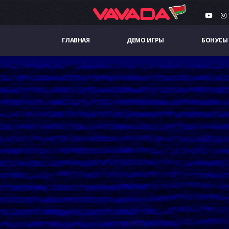
ГЛАВНАЯ
ДЕМО ИГРЫ
БОНУСЫ