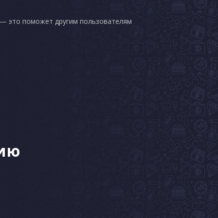
 — это поможет другим пользователям
цию