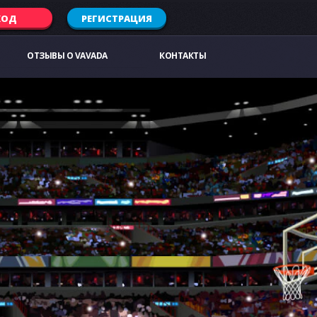
ХОД
РЕГИСТРАЦИЯ
ОТЗЫВЫ О VAVADA
КОНТАКТЫ