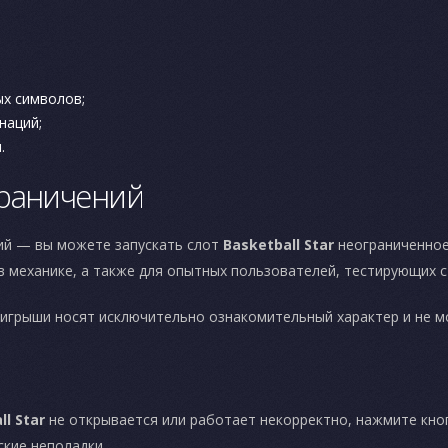
ых символов;
наций;
.
граничений
ий — вы можете запускать слот
Basketball Star
неограниченное
в механике, а также для опытных пользователей, тестирующих с
ыигрыши носят исключительно ознакомительный характер и не м
ll Star
не открывается или работает некорректно, нажмите кно
кие неполадки.