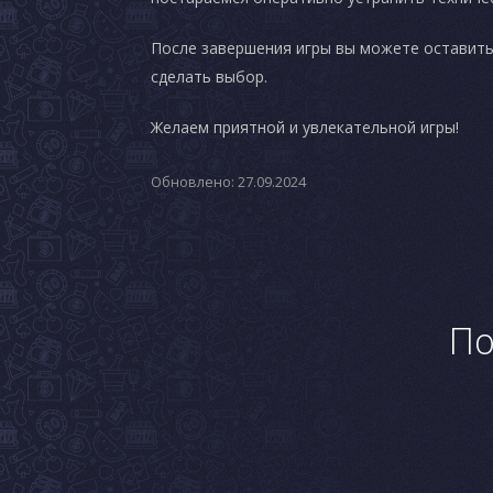
После завершения игры вы можете оставить
сделать выбор.
Желаем приятной и увлекательной игры!
Обновлено:
27.09.2024
По