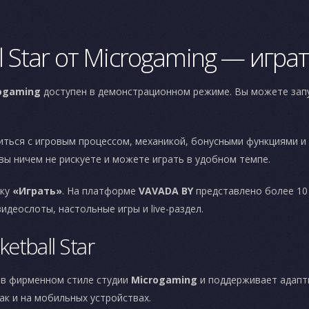
l Star от Microgaming — игра
ogaming
доступен в демонстрационном режиме. Вы можете запу
ться с игровым процессом, механикой, бонусными функциями и 
вы ничем не рискуете и можете играть в удобном темпе.
пку
«Играть»
. На платформе
VAVADA BY
представлено более 10
идеослоты, настольные игры и live-раздел.
etball Star
в фирменном стиле студии
Microgaming
и поддерживает адапт
ак и на мобильных устройствах.