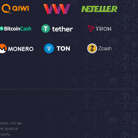
ите, что вы
Не тратьте
грать.