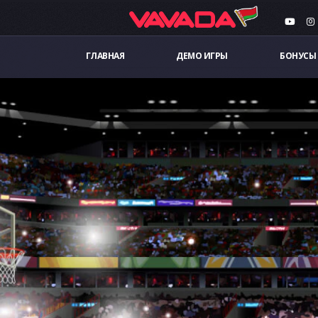
ГЛАВНАЯ
ДЕМО ИГРЫ
БОНУСЫ