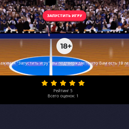
ЗАПУСТИТЬ ИГРУ
ажимая "Запустить игру", вы подтверждаете что Вам есть 18 ле
Рейтинг
5
Всего оценок:
1