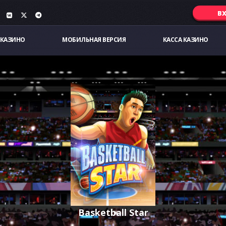
В
 КАЗИНО
МОБИЛЬНАЯ ВЕРСИЯ
КАССА КАЗИНО
Basketball Star