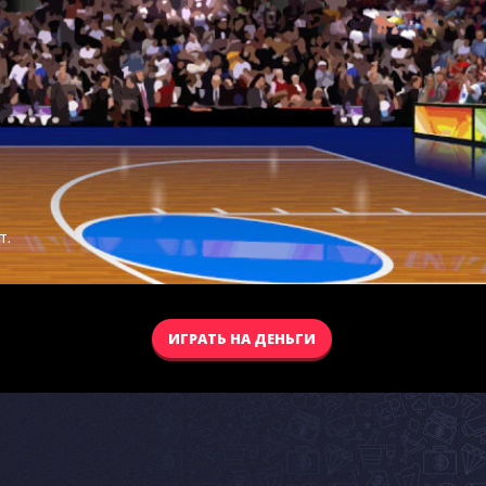
т.
ИГРАТЬ НА ДЕНЬГИ