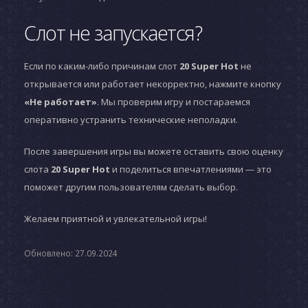
Слот не запускается?
Если по каким-либо причинам слот
20 Super Hot
не
открывается или работает некорректно, нажмите кнопку
«Не работает»
. Мы проверим игру и постараемся
оперативно устранить технические неполадки.
После завершения игры вы можете оставить свою оценку
слота
20 Super Hot
и поделиться впечатлениями — это
поможет другим пользователям сделать выбор.
Желаем приятной и увлекательной игры!
Обновлено:
27.09.2024