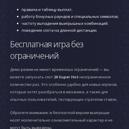
правила и таблицу выплат;
работу бонусных раундов и специальных символов;
частоту выпадения выигрышных комбинаций;
поведение слота на длинной дистанции.
Бесплатная игра без
ограничений
Демо-режим не имеет временных ограничений — вы
можете запускать слот
20 Super Hot
неограниченное
количество раз. Это особенно удобно для новых игроков,
которые хотят разобраться в механике, а также для
опытных пользователей, тестирующих стратегии ставок.
Обратите внимание: в бесплатной версии выигрыши
носят исключительно ознакомительный характер и не
могут быть выведены.