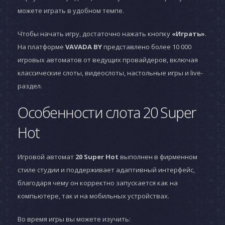
можете играть в удобном темпе.
Чтобы начать игру, достаточно нажать кнопку
«Играть»
.
На платформе
VAVADA BY
представлено более 10 000
игровых автоматов от ведущих провайдеров, включая
классические слоты, видеослоты, настольные игры и live-
раздел.
Особенности слота 20 Super
Hot
Игровой автомат
20 Super Hot
выполнен в фирменном
стиле студии
и поддерживает адаптивный интерфейс,
благодаря чему он корректно запускается как на
компьютере, так и на мобильных устройствах.
Во время игры вы можете изучить: