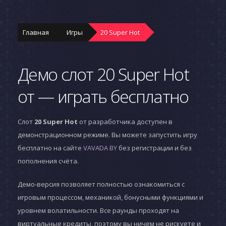
Главная
Игры
20 Super Hot
Демо слот 20 Super Hot
от — играть бесплатно
Слот
20 Super Hot
от разработчика
доступен в
демонстрационном режиме. Вы можете запустить игру
бесплатно на сайте
VAVADA BY
без регистрации и без
пополнения счёта.
Демо-версия позволяет полностью ознакомиться с
игровым процессом, механикой, бонусными функциями и
уровнем волатильности. Все раунды проходят на
виртуальные кредиты, поэтому вы ничем не рискуете и