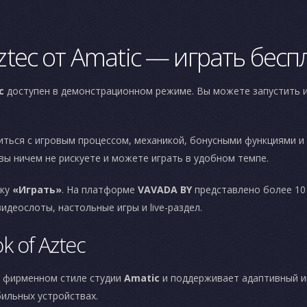
ztec от Amatic — играть бесп
c
доступен в демонстрационном режиме. Вы можете запустить и
ться с игровым процессом, механикой, бонусными функциями и 
вы ничем не рискуете и можете играть в удобном темпе.
пку
«Играть»
. На платформе
VAVADA BY
представлено более 10
идеослоты, настольные игры и live-раздел.
 of Aztec
 фирменном стиле студии
Amatic
и поддерживает адаптивный и
бильных устройствах.