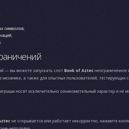
ых символов;
наций;
.
граничений
ий — вы можете запускать слот
Book of Aztec
неограниченное к
в механике, а также для опытных пользователей, тестирующих с
ыигрыши носят исключительно ознакомительный характер и не м
Aztec
не открывается или работает некорректно, нажмите кноп
кие неполадки.