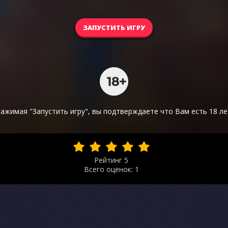
ЗАПУСТИТЬ ИГРУ
ажимая "Запустить игру", вы подтверждаете что Вам есть 18 ле
Рейтинг
5
Всего оценок:
1