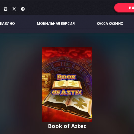
В
 КАЗИНО
МОБИЛЬНАЯ ВЕРСИЯ
КАССА КАЗИНО
Book of Aztec