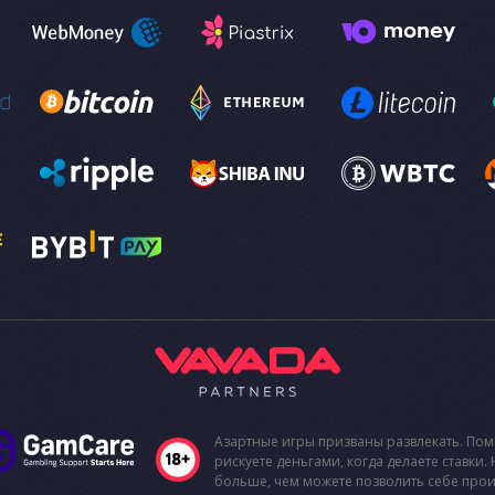
Азартные игры призваны развлекать. Помн
рискуете деньгами, когда делаете ставки. 
больше, чем можете позволить себе прои