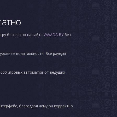
латно
гру бесплатно на сайте
VAVADA BY
без
уровнем волатильности. Все раунды
 000 игровых автоматов от ведущих
нтерфейс, благодаря чему он корректно