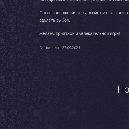
После завершения игры вы можете оставить
сделать выбор.
Желаем приятной и увлекательной игры!
Обновлено:
27.09.2024
По