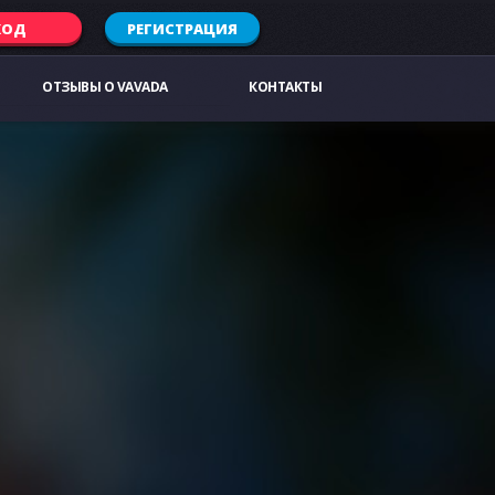
ХОД
РЕГИСТРАЦИЯ
ОТЗЫВЫ О VAVADA
КОНТАКТЫ