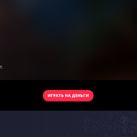
т.
ИГРАТЬ НА ДЕНЬГИ