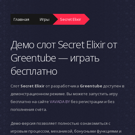
Главная
Игры
Secret Elixir
Демо слот Secret Elixir от
Greentube — играть
бесплатно
Слот
Secret Elixir
от разработчика
Greentube
доступен в
демонстрационном режиме. Вы можете запустить игру
бесплатно на сайте
VAVADA BY
без регистрации и без
пополнения счёта.
Демо-версия позволяет полностью ознакомиться с
игровым процессом, механикой, бонусными функциями и