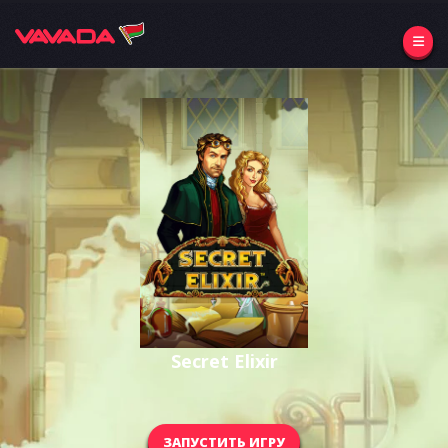
Secret Elixir
ЗАПУСТИТЬ ИГРУ