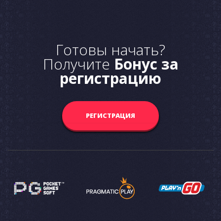
Готовы начать?
Получите
Бонус за
регистрацию
РЕГИСТРАЦИЯ