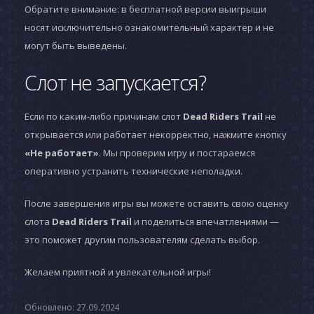
Обратите внимание: в бесплатной версии выигрыши
носят исключительно ознакомительный характер и не
могут быть выведены.
Слот не запускается?
Если по каким-либо причинам слот
Dead Riders Trail
не
открывается или работает некорректно, нажмите кнопку
«Не работает»
. Мы проверим игру и постараемся
оперативно устранить технические неполадки.
После завершения игры вы можете оставить свою оценку
слота
Dead Riders Trail
и поделиться впечатлениями —
это поможет другим пользователям сделать выбор.
Желаем приятной и увлекательной игры!
Обновлено:
27.09.2024