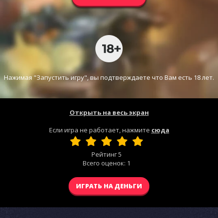
Нажимая "Запустить игру", вы подтверждаете что Вам есть 18 лет.
Открыть на весь экран
Если игра не работает, нажмите
сюда
Рейтинг
5
Всего оценок:
1
ИГРАТЬ НА ДЕНЬГИ