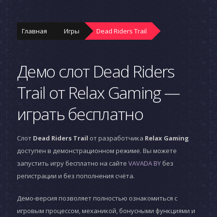
Главная
Игры
Dead Riders Trail
Демо слот Dead Riders
Trail от Relax Gaming —
играть бесплатно
Слот
Dead Riders Trail
от разработчика
Relax Gaming
доступен в демонстрационном режиме. Вы можете
запустить игру бесплатно на сайте
VAVADA BY
без
регистрации и без пополнения счёта.
Демо-версия позволяет полностью ознакомиться с
игровым процессом, механикой, бонусными функциями и