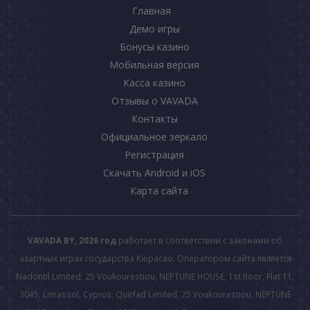
Главная
Демо игры
Бонусы казино
Мобильная версия
Касса казино
Отзывы о VAVADA
Контакты
Официальное зеркало
Регистрация
Скачать Android и iOS
Карта сайта
VAVADA BY, 2026 год
работает в соответствии с законами об
азартных играх государства Кюрасао. Оператором сайта является
Nadontil Limited, 25 Voukourestiou, NEPTUNE HOUSE, 1st floor, Flat 11,
3045, Limassol, Cyprus; Quirfad Limited, 25 Voukourestiou, NEPTUNE