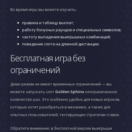
Во время игры вы можете изучить:
правила и таблицу выплат;
работу бонусных раундов и специальных символов;
частоту выпадения выигрышных комбинаций;
поведение слота на длинной дистанции.
Бесплатная игра без
ограничений
Демо-режим не имеет временных ограничений — вы
можете запускать слот
Golden Sphinx
неограниченное
количество раз. Это особенно удобно для новых игроков,
которые хотят разобраться в механике, а также для
опытных пользователей, тестирующих стратегии ставок.
Обратите внимание: в бесплатной версии выигрыши