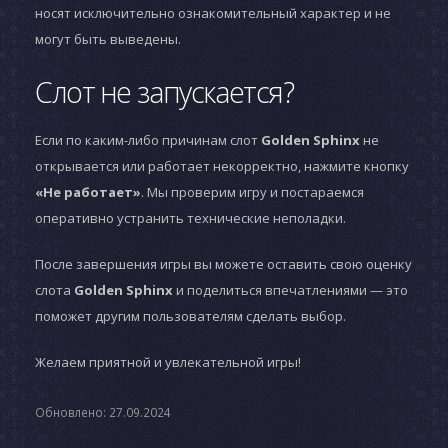
носят исключительно ознакомительный характер и не
могут быть выведены.
Слот не запускается?
Если по каким-либо причинам слот
Golden Sphinx
не
открывается или работает некорректно, нажмите кнопку
«Не работает»
. Мы проверим игру и постараемся
оперативно устранить технические неполадки.
После завершения игры вы можете оставить свою оценку
слота
Golden Sphinx
и поделиться впечатлениями — это
поможет другим пользователям сделать выбор.
Желаем приятной и увлекательной игры!
Обновлено:
27.09.2024