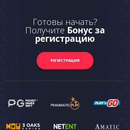
Готовы начать?
Получите
Бонус за
регистрацию
РЕГИСТРАЦИЯ