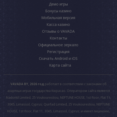
Демо игры
Бонусы казино
Мобильная версия
Касса казино
Отзывы о VAVADA
Контакты
Официальное зеркало
Регистрация
Скачать Android и iOS
Карта сайта
VAVADA BY, 2026 год
работает в соответствии с законами об
азартных играх государства Кюрасао. Оператором сайта является
Nadontil Limited, 25 Voukourestiou, NEPTUNE HOUSE, 1st floor, Flat 11,
3045, Limassol, Cyprus; Quirfad Limited, 25 Voukourestiou, NEPTUNE
HOUSE, 1st floor, Flat 11, 3045, Limassol, Cyprus; и имеет лицензию,