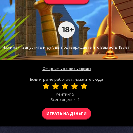
Нажимая "Запустить игру", вы подтверждаете что Вам есть 18 лет.
Открыть на весь экран
Если игра не работает, нажмите
сюда
Рейтинг
5
Всего оценок:
1
ИГРАТЬ НА ДЕНЬГИ