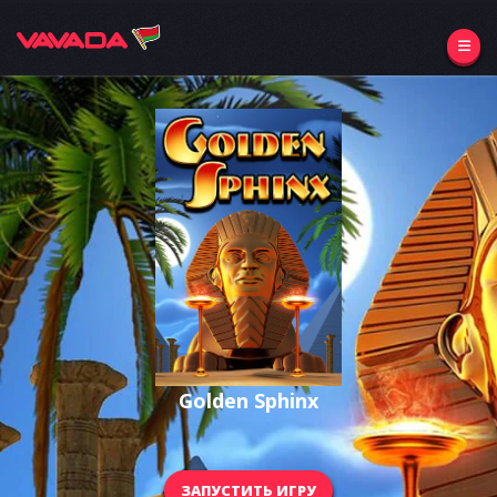
Golden Sphinx
ЗАПУСТИТЬ ИГРУ