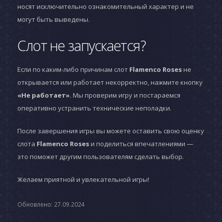
носят исключительно ознакомительный характер и не
могут быть выведены.
Слот не запускается?
Если по каким-либо причинам слот
Flamenco Roses
не
открывается или работает некорректно, нажмите кнопку
«Не работает»
. Мы проверим игру и постараемся
оперативно устранить технические неполадки.
После завершения игры вы можете оставить свою оценку
слота
Flamenco Roses
и поделиться впечатлениями —
это поможет другим пользователям сделать выбор.
Желаем приятной и увлекательной игры!
Обновлено:
27.09.2024