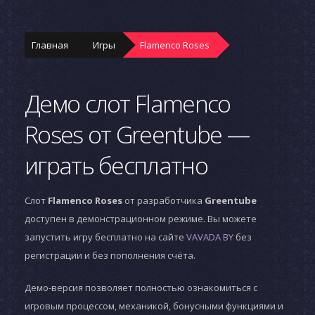
Главная
Игры
Flamenco Roses
Демо слот Flamenco
Roses от Greentube —
играть бесплатно
Слот
Flamenco Roses
от разработчика
Greentube
доступен в демонстрационном режиме. Вы можете
запустить игру бесплатно на сайте
VAVADA BY
без
регистрации и без пополнения счёта.
Демо-версия позволяет полностью ознакомиться с
игровым процессом, механикой, бонусными функциями и