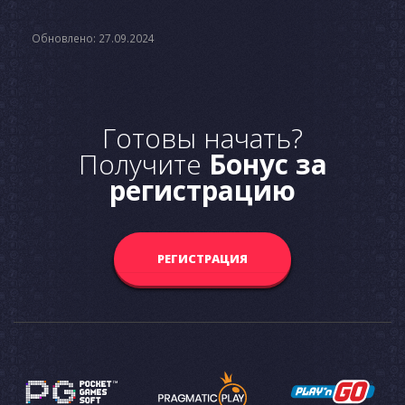
Обновлено:
27.09.2024
Готовы начать?
Получите
Бонус за
регистрацию
РЕГИСТРАЦИЯ