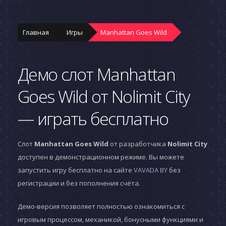
Главная
Игры
Manhattan Goes Wild
Демо слот Manhattan
Goes Wild от Nolimit City
— играть бесплатно
Слот
Manhattan Goes Wild
от разработчика
Nolimit City
доступен в демонстрационном режиме. Вы можете
запустить игру бесплатно на сайте
VAVADA BY
без
регистрации и без пополнения счёта.
Демо-версия позволяет полностью ознакомиться с
игровым процессом, механикой, бонусными функциями и