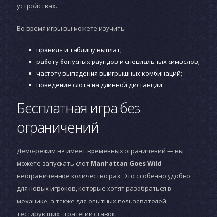
устройствах.
Во время игры вы можете изучить:
правила и таблицу выплат;
работу бонусных раундов и специальных символов;
частоту выпадения выигрышных комбинаций;
поведение слота на длинной дистанции.
Бесплатная игра без
ограничений
Демо-режим не имеет временных ограничений — вы
можете запускать слот
Manhattan Goes Wild
неограниченное количество раз. Это особенно удобно
для новых игроков, которые хотят разобраться в
механике, а также для опытных пользователей,
тестирующих стратегии ставок.