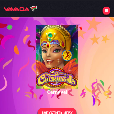
Carnaval
ЗАПУСТИТЬ ИГРУ