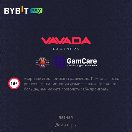
Азартные игры призваны развлекать. Помните, что вы
рискуете деньгами, когда делаете ставки. Не тратьте
больше, чем можете позволить себе проиграть.
Главная
Демо игры