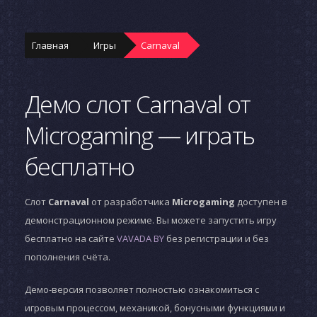
Главная
Игры
Carnaval
Демо слот Carnaval от
Microgaming — играть
бесплатно
Слот
Carnaval
от разработчика
Microgaming
доступен в
демонстрационном режиме. Вы можете запустить игру
бесплатно на сайте
VAVADA BY
без регистрации и без
пополнения счёта.
Демо-версия позволяет полностью ознакомиться с
игровым процессом, механикой, бонусными функциями и