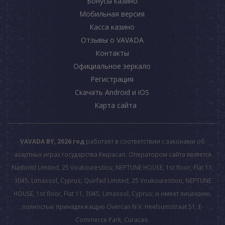
Бонусы казино
Мобильная версия
Касса казино
Отзывы о VAVADA
Контакты
Официальное зеркало
Регистрация
Скачать Android и iOS
Карта сайта
VAVADA BY, 2026 год
работает в соответствии с законами об
азартных играх государства Кюрасао. Оператором сайта является
Nadontil Limited, 25 Voukourestiou, NEPTUNE HOUSE, 1st floor, Flat 11,
3045, Limassol, Cyprus; Quirfad Limited, 25 Voukourestiou, NEPTUNE
HOUSE, 1st floor, Flat 11, 3045, Limassol, Cyprus; и имеет лицензию,
полностью принадлежащую Overcan N.V. Heelsumstraat 51, E-
Commerce Park, Curacao.