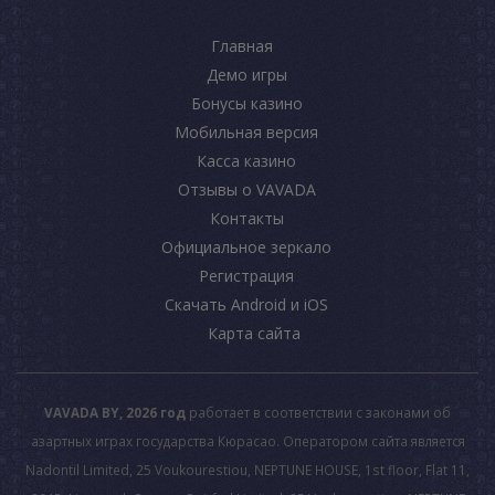
Главная
Демо игры
Бонусы казино
Мобильная версия
Касса казино
Отзывы о VAVADA
Контакты
Официальное зеркало
Регистрация
Скачать Android и iOS
Карта сайта
VAVADA BY, 2026 год
работает в соответствии с законами об
азартных играх государства Кюрасао. Оператором сайта является
Nadontil Limited, 25 Voukourestiou, NEPTUNE HOUSE, 1st floor, Flat 11,