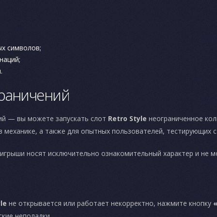
ых символов;
наций;
.
граничений
ий — вы можете запускать слот
Retro Style
неограниченное кол
в механике, а также для опытных пользователей, тестирующих с
ыигрыши носят исключительно ознакомительный характер и не м
le
не открывается или работает некорректно, нажмите кнопку
кие неполадки.