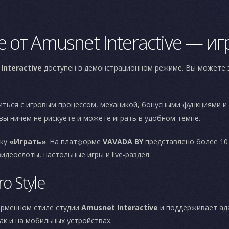
le от Amusnet Interactive — и
Interactive
доступен в демонстрационном режиме. Вы можете з
ться с игровым процессом, механикой, бонусными функциями и 
вы ничем не рискуете и можете играть в удобном темпе.
пку
«Играть»
. На платформе
VAVADA BY
представлено более 10
идеослоты, настольные игры и live-раздел.
o Style
рменном стиле студии
Amusnet Interactive
и поддерживает ад
ак и на мобильных устройствах.