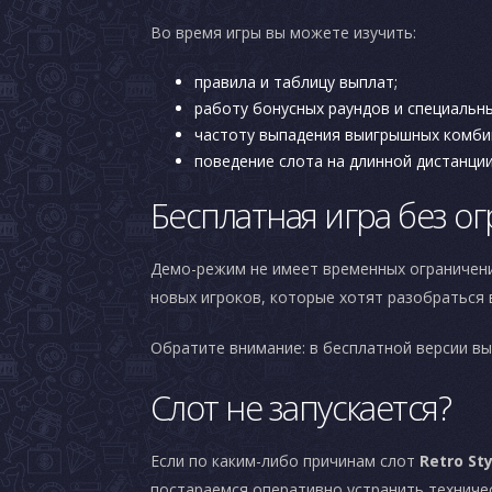
Во время игры вы можете изучить:
правила и таблицу выплат;
работу бонусных раундов и специальн
частоту выпадения выигрышных комби
поведение слота на длинной дистанции
Бесплатная игра без о
Демо-режим не имеет временных ограничен
новых игроков, которые хотят разобраться 
Обратите внимание: в бесплатной версии в
Слот не запускается?
Если по каким-либо причинам слот
Retro Sty
постараемся оперативно устранить техничес