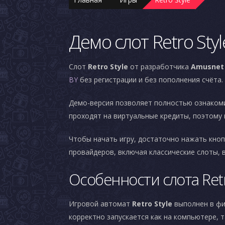
Демо слот Retro Sty
Слот
Retro Style
от разработчика
Amusnet 
BY
без регистрации и без пополнения счёта.
Демо-версия позволяет полностью ознакоми
проходят на виртуальные кредиты, поэтому 
Чтобы начать игру, достаточно нажать кно
провайдеров, включая классические слоты, в
Особенности слота Retr
Игровой автомат
Retro Style
выполнен в фи
корректно запускается как на компьютере, т