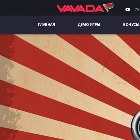
ГЛАВНАЯ
ДЕМО ИГРЫ
БОНУСЫ