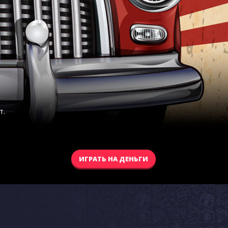
т.
ИГРАТЬ НА ДЕНЬГИ