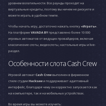
уровнем волатильности. Все раунды проходят на
виртуальные кредиты, поэтому вы ничем не рискуете и
можете играть в удобном темпе.
Чтобы начать игру, достаточно нажать кнопку
«Играть»
.
На платформе
VAVADA BY
представлено более 10 000
игровых автоматов от ведущих провайдеров, включая
классические слоты, видеослоты, настольные игры и live-
раздел.
Особенности слота Cash Crew
Игровой автомат
Cash Crew
выполнен в фирменном
стиле студии
Hacksaw
и поддерживает адаптивный
интерфейс, благодаря чему он корректно запускается как
на компьютере, так и на мобильных устройствах.
Во время игры вы можете изучить: