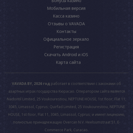
Бонусы казино
Мобильная версия
Касса казино
Отзывы о VAVADA
Контакты
Официальное зеркало
Регистрация
Скачать Android и iOS
Карта сайта
VAVADA BY, 2026 год
работает в соответствии с законами об
азартных играх государства Кюрасао. Оператором сайта является
Nadontil Limited, 25 Voukourestiou, NEPTUNE HOUSE, 1st floor, Flat 11,
3045, Limassol, Cyprus; Quirfad Limited, 25 Voukourestiou, NEPTUNE
HOUSE, 1st floor, Flat 11, 3045, Limassol, Cyprus; и имеет лицензию,
полностью принадлежащую Overcan N.V. Heelsumstraat 51, E-
Commerce Park, Curacao.