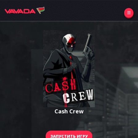
Cash Crew
ЗАПУСТИТЬ ИГРУ