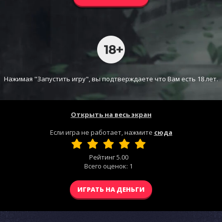
Нажимая "Запустить игру", вы подтверждаете что Вам есть 18 лет.
Открыть на весь экран
Если игра не работает, нажмите
сюда
Рейтинг
5.00
Всего оценок:
1
ИГРАТЬ НА ДЕНЬГИ