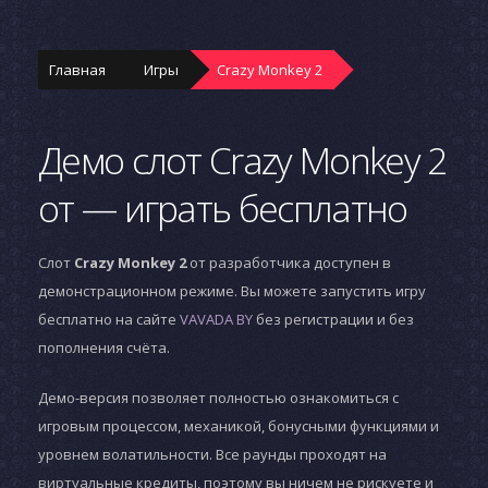
Главная
Игры
Crazy Monkey 2
Демо слот Crazy Monkey 2
от — играть бесплатно
Слот
Crazy Monkey 2
от разработчика
доступен в
демонстрационном режиме. Вы можете запустить игру
бесплатно на сайте
VAVADA BY
без регистрации и без
пополнения счёта.
Демо-версия позволяет полностью ознакомиться с
игровым процессом, механикой, бонусными функциями и
уровнем волатильности. Все раунды проходят на
виртуальные кредиты, поэтому вы ничем не рискуете и