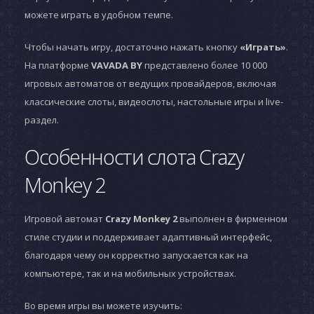
можете играть в удобном темпе.
Чтобы начать игру, достаточно нажать кнопку
«Играть»
.
На платформе
VAVADA BY
представлено более 10 000
игровых автоматов от ведущих провайдеров, включая
классические слоты, видеослоты, настольные игры и live-
раздел.
Особенности слота Crazy
Monkey 2
Игровой автомат
Crazy Monkey 2
выполнен в фирменном
стиле студии
и поддерживает адаптивный интерфейс,
благодаря чему он корректно запускается как на
компьютере, так и на мобильных устройствах.
Во время игры вы можете изучить: