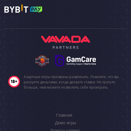
Азартные игры призваны развлекать. Помните, что вы
рискуете деньгами, когда делаете ставки. Не тратьте
больше, чем можете позволить себе проиграть.
Главная
Демо игры
Бонусы казино