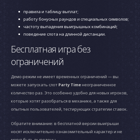
правила и таблицу выплат;
работу бонусных раундов и специальных символов;
частоту выпадения выигрышных комбинаций;
поведение слота на длинной дистанции.
Бесплатная игра без
ограничений
Демо-режим не имеет временных ограничений — вы
можете запускать слот
Party Time
неограниченное
количество раз. Это особенно удобно для новых игроков,
которые хотят разобраться в механике, а также для
опытных пользователей, тестирующих стратегии ставок.
Обратите внимание: в бесплатной версии выигрыши
носят исключительно ознакомительный характер и не
могут быть выведены.