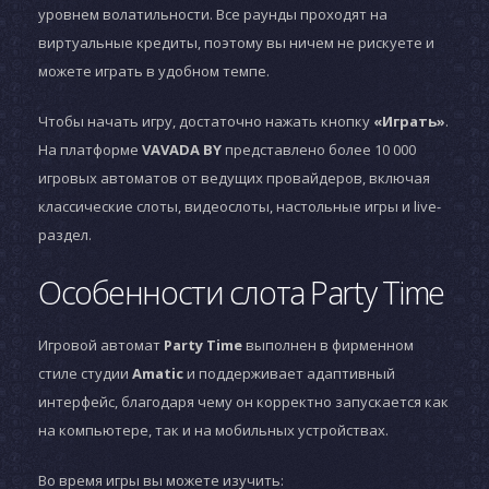
уровнем волатильности. Все раунды проходят на
виртуальные кредиты, поэтому вы ничем не рискуете и
можете играть в удобном темпе.
Чтобы начать игру, достаточно нажать кнопку
«Играть»
.
На платформе
VAVADA BY
представлено более 10 000
игровых автоматов от ведущих провайдеров, включая
классические слоты, видеослоты, настольные игры и live-
раздел.
Особенности слота Party Time
Игровой автомат
Party Time
выполнен в фирменном
стиле студии
Amatic
и поддерживает адаптивный
интерфейс, благодаря чему он корректно запускается как
на компьютере, так и на мобильных устройствах.
Во время игры вы можете изучить: