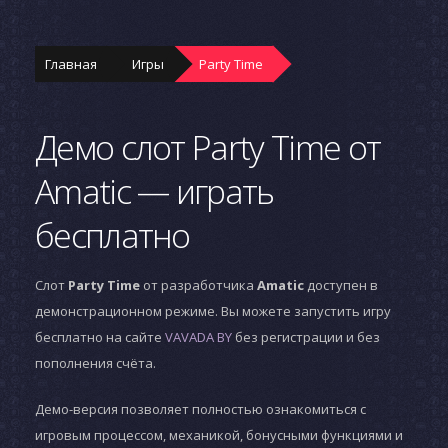
Главная
Игры
Party Time
Демо слот Party Time от
Amatic — играть
бесплатно
Слот
Party Time
от разработчика
Amatic
доступен в
демонстрационном режиме. Вы можете запустить игру
бесплатно на сайте
VAVADA BY
без регистрации и без
пополнения счёта.
Демо-версия позволяет полностью ознакомиться с
игровым процессом, механикой, бонусными функциями и