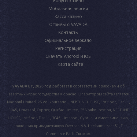
Бонусы казино
Мобильная версия
Касса казино
Отзывы о VAVADA
Контакты
Официальное зеркало
Регистрация
Скачать Android и iOS
Карта сайта
VAVADA BY, 2026 год
работает в соответствии с законами об
азартных играх государства Кюрасао. Оператором сайта является
Nadontil Limited, 25 Voukourestiou, NEPTUNE HOUSE, 1st floor, Flat 11,
3045, Limassol, Cyprus; Quirfad Limited, 25 Voukourestiou, NEPTUNE
HOUSE, 1st floor, Flat 11, 3045, Limassol, Cyprus; и имеет лицензию,
полностью принадлежащую Overcan N.V. Heelsumstraat 51, E-
Commerce Park, Curacao.