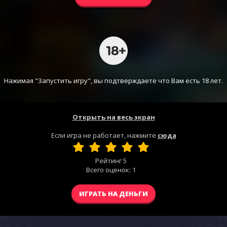
Нажимая "Запустить игру", вы подтверждаете что Вам есть 18 лет.
Открыть на весь экран
Если игра не работает, нажмите
сюда
Рейтинг
5
Всего оценок:
1
ИГРАТЬ НА ДЕНЬГИ