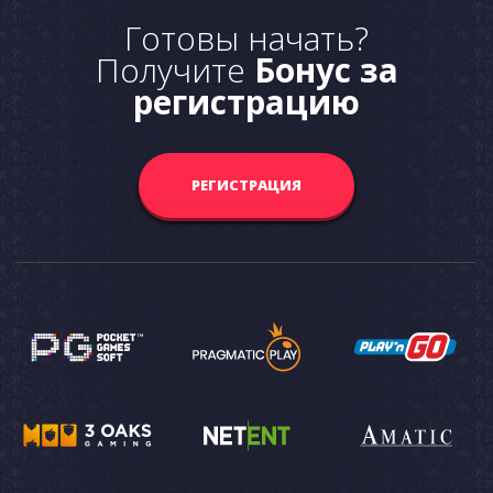
Готовы начать?
Получите
Бонус за
регистрацию
РЕГИСТРАЦИЯ