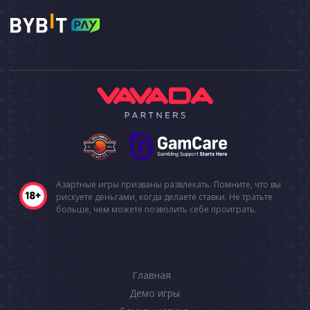
Азартные игры призваны развлекать. Помните, что вы
рискуете деньгами, когда делаете ставки. Не тратьте
больше, чем можете позволить себе проиграть.
Главная
Демо игры