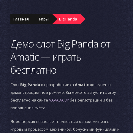
Главная
Игры
Big Panda
Демо слот Big Panda от
Amatic — играть
бесплатно
Слот
Big Panda
от разработчика
Amatic
доступен в
демонстрационном режиме. Вы можете запустить игру
бесплатно на сайте
VAVADA BY
без регистрации и без
пополнения счёта.
Демо-версия позволяет полностью ознакомиться с
игровым процессом, механикой, бонусными функциями и