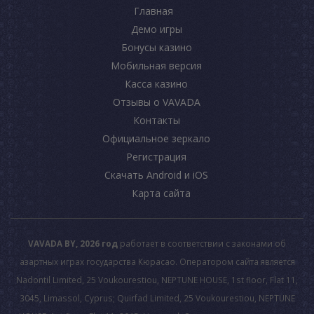
Главная
Демо игры
Бонусы казино
Мобильная версия
Касса казино
Отзывы о VAVADA
Контакты
Официальное зеркало
Регистрация
Скачать Android и iOS
Карта сайта
VAVADA BY, 2026 год
работает в соответствии с законами об
азартных играх государства Кюрасао. Оператором сайта является
Nadontil Limited, 25 Voukourestiou, NEPTUNE HOUSE, 1st floor, Flat 11,
3045, Limassol, Cyprus; Quirfad Limited, 25 Voukourestiou, NEPTUNE