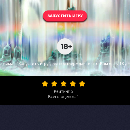
ЗАПУСТИТЬ ИГРУ
ажимая "Запустить игру", вы подтверждаете что Вам есть 18 ле
Рейтинг
5
Всего оценок:
1