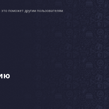
 это поможет другим пользователям
цию