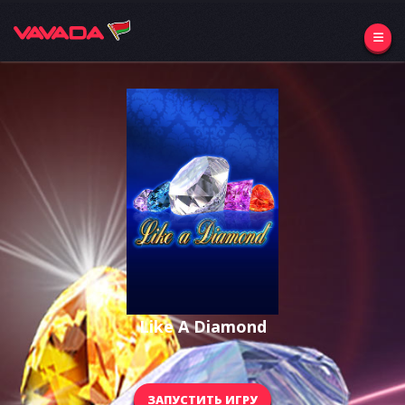
Like A Diamond
ЗАПУСТИТЬ ИГРУ