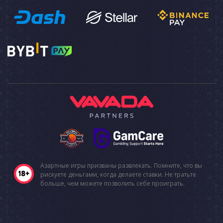
Азартные игры призваны развлекать. Помните, что вы
рискуете деньгами, когда делаете ставки. Не тратьте
больше, чем можете позволить себе проиграть.