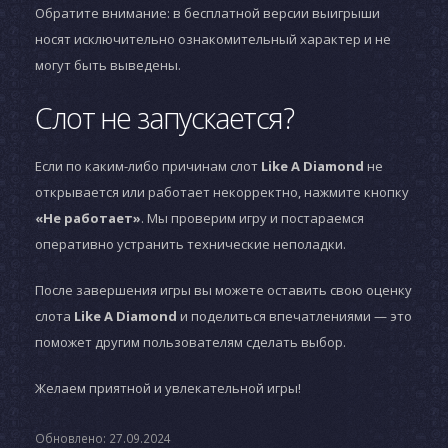
Обратите внимание: в бесплатной версии выигрыши
носят исключительно ознакомительный характер и не
могут быть выведены.
Слот не запускается?
Если по каким-либо причинам слот
Like A Diamond
не
открывается или работает некорректно, нажмите кнопку
«Не работает»
. Мы проверим игру и постараемся
оперативно устранить технические неполадки.
После завершения игры вы можете оставить свою оценку
слота
Like A Diamond
и поделиться впечатлениями — это
поможет другим пользователям сделать выбор.
Желаем приятной и увлекательной игры!
Обновлено:
27.09.2024