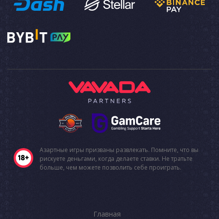
Азартные игры призваны развлекать. Помните, что вы
рискуете деньгами, когда делаете ставки. Не тратьте
больше, чем можете позволить себе проиграть.
Главная