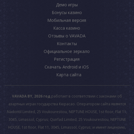
Демо игры
Бонусы казино
Мобильная версия
Касса казино
Отзывы о VAVADA
Контакты
Официальное зеркало
Регистрация
Скачать Android и iOS
Карта сайта
VAVADA BY, 2026 год
работает в соответствии с законами об
азартных играх государства Кюрасао. Оператором сайта является
Nadontil Limited, 25 Voukourestiou, NEPTUNE HOUSE, 1st floor, Flat 11,
3045, Limassol, Cyprus; Quirfad Limited, 25 Voukourestiou, NEPTUNE
HOUSE, 1st floor, Flat 11, 3045, Limassol, Cyprus; и имеет лицензию,