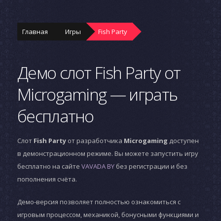
Главная
Игры
Fish Party
Демо слот Fish Party от
Microgaming — играть
бесплатно
Слот
Fish Party
от разработчика
Microgaming
доступен
в демонстрационном режиме. Вы можете запустить игру
бесплатно на сайте
VAVADA BY
без регистрации и без
пополнения счёта.
Демо-версия позволяет полностью ознакомиться с
игровым процессом, механикой, бонусными функциями и