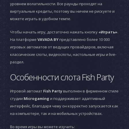
уровнем волатильности. Все раунды проходят на
виртуальные кредиты, поэтому вы ничем не рискуете и
можете играть в удобном темпе.
Чтобы начать игру, достаточно нажать кнопку
«Играть»
.
На платформе
VAVADA BY
представлено более 10 000
игровых автоматов от ведущих провайдеров, включая
классические слоты, видеослоты, настольные игры и live-
раздел.
Особенности слота Fish Party
Игровой автомат
Fish Party
выполнен в фирменном стиле
студии
Microgaming
и поддерживает адаптивный
интерфейс, благодаря чему он корректно запускается как
на компьютере, так и на мобильных устройствах.
Во время игры вы можете изучить: