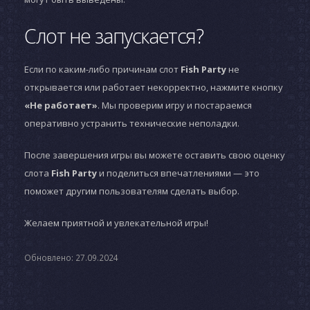
Слот не запускается?
Если по каким-либо причинам слот
Fish Party
не
открывается или работает некорректно, нажмите кнопку
«Не работает»
. Мы проверим игру и постараемся
оперативно устранить технические неполадки.
После завершения игры вы можете оставить свою оценку
слота
Fish Party
и поделиться впечатлениями — это
поможет другим пользователям сделать выбор.
Желаем приятной и увлекательной игры!
Обновлено:
27.09.2024