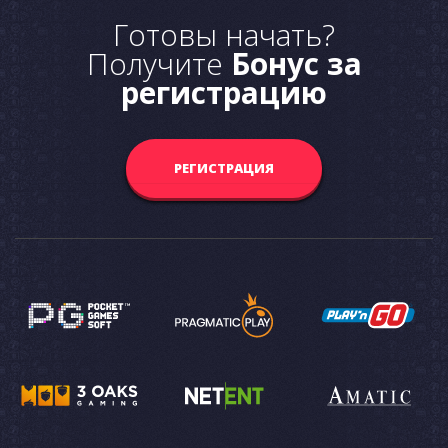
Готовы начать?
Получите
Бонус за
регистрацию
РЕГИСТРАЦИЯ