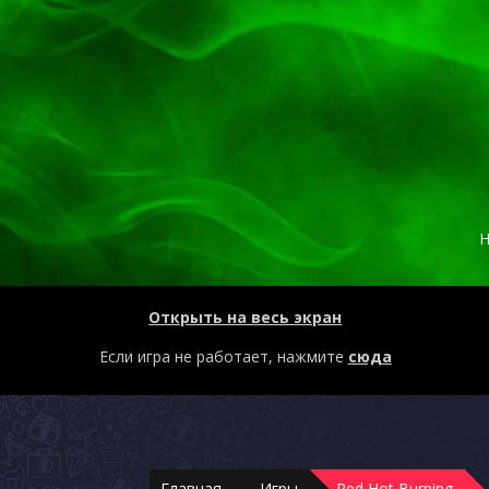
Н
Открыть на весь экран
Если игра не работает, нажмите
сюда
Главная
Игры
Red Hot Burning