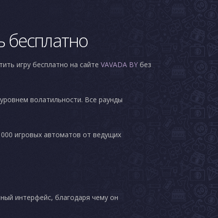
ь бесплатно
ить игру бесплатно на сайте
VAVADA BY
без
уровнем волатильности. Все раунды
 000 игровых автоматов от ведущих
ный интерфейс, благодаря чему он