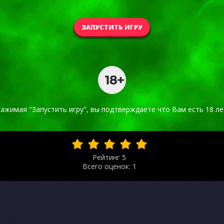
ЗАПУСТИТЬ ИГРУ
ажимая "Запустить игру", вы подтверждаете что Вам есть 18 ле
Рейтинг
5
Всего оценок:
1