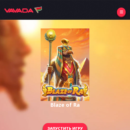
Blaze of Ra
ЗАПУСТИТЬ ИГРУ