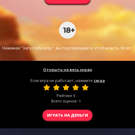
Нажимая "Запустить игру", вы подтверждаете что Вам есть 18 лет.
Открыть на весь экран
Если игра не работает, нажмите
сюда
Рейтинг
5
Всего оценок:
1
ИГРАТЬ НА ДЕНЬГИ