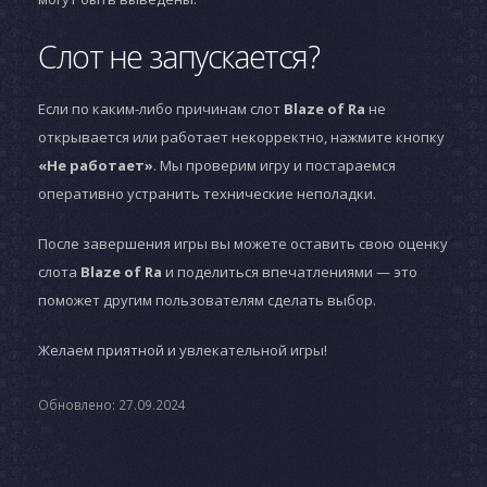
Слот не запускается?
Если по каким-либо причинам слот
Blaze of Ra
не
открывается или работает некорректно, нажмите кнопку
«Не работает»
. Мы проверим игру и постараемся
оперативно устранить технические неполадки.
После завершения игры вы можете оставить свою оценку
слота
Blaze of Ra
и поделиться впечатлениями — это
поможет другим пользователям сделать выбор.
Желаем приятной и увлекательной игры!
Обновлено:
27.09.2024