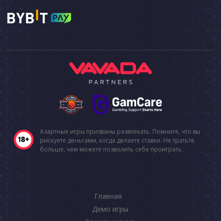
Азартные игры призваны развлекать. Помните, что вы
рискуете деньгами, когда делаете ставки. Не тратьте
больше, чем можете позволить себе проиграть.
Главная
Демо игры