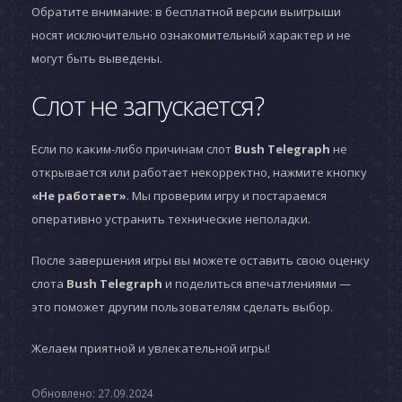
Обратите внимание: в бесплатной версии выигрыши
носят исключительно ознакомительный характер и не
могут быть выведены.
Слот не запускается?
Если по каким-либо причинам слот
Bush Telegraph
не
открывается или работает некорректно, нажмите кнопку
«Не работает»
. Мы проверим игру и постараемся
оперативно устранить технические неполадки.
После завершения игры вы можете оставить свою оценку
слота
Bush Telegraph
и поделиться впечатлениями —
это поможет другим пользователям сделать выбор.
Желаем приятной и увлекательной игры!
Обновлено:
27.09.2024