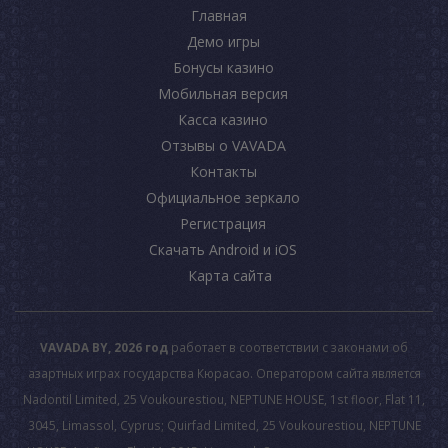
Главная
Демо игры
Бонусы казино
Мобильная версия
Касса казино
Отзывы о VAVADA
Контакты
Официальное зеркало
Регистрация
Скачать Android и iOS
Карта сайта
VAVADA BY, 2026 год
работает в соответствии с законами об
азартных играх государства Кюрасао. Оператором сайта является
Nadontil Limited, 25 Voukourestiou, NEPTUNE HOUSE, 1st floor, Flat 11,
3045, Limassol, Cyprus; Quirfad Limited, 25 Voukourestiou, NEPTUNE