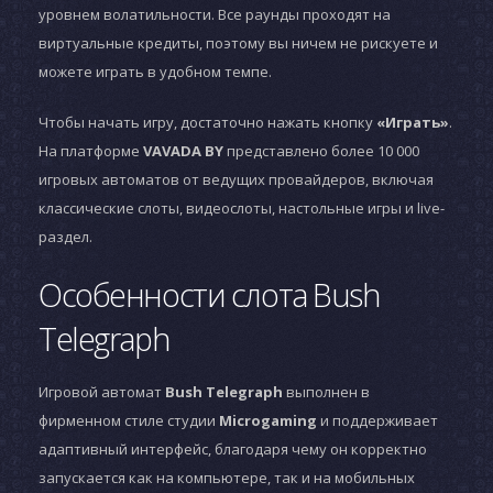
уровнем волатильности. Все раунды проходят на
виртуальные кредиты, поэтому вы ничем не рискуете и
можете играть в удобном темпе.
Чтобы начать игру, достаточно нажать кнопку
«Играть»
.
На платформе
VAVADA BY
представлено более 10 000
игровых автоматов от ведущих провайдеров, включая
классические слоты, видеослоты, настольные игры и live-
раздел.
Особенности слота Bush
Telegraph
Игровой автомат
Bush Telegraph
выполнен в
фирменном стиле студии
Microgaming
и поддерживает
адаптивный интерфейс, благодаря чему он корректно
запускается как на компьютере, так и на мобильных