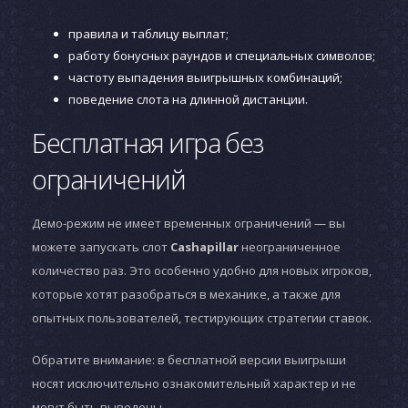
правила и таблицу выплат;
работу бонусных раундов и специальных символов;
частоту выпадения выигрышных комбинаций;
поведение слота на длинной дистанции.
Бесплатная игра без
ограничений
Демо-режим не имеет временных ограничений — вы
можете запускать слот
Cashapillar
неограниченное
количество раз. Это особенно удобно для новых игроков,
которые хотят разобраться в механике, а также для
опытных пользователей, тестирующих стратегии ставок.
Обратите внимание: в бесплатной версии выигрыши
носят исключительно ознакомительный характер и не
могут быть выведены.