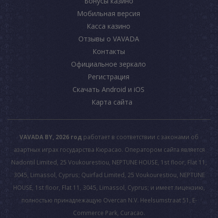
Бонусы казино
Мобильная версия
Касса казино
Отзывы о VAVADA
Контакты
Официальное зеркало
Регистрация
Скачать Android и iOS
Карта сайта
VAVADA BY, 2026 год
работает в соответствии с законами об
азартных играх государства Кюрасао. Оператором сайта является
Nadontil Limited, 25 Voukourestiou, NEPTUNE HOUSE, 1st floor, Flat 11,
3045, Limassol, Cyprus; Quirfad Limited, 25 Voukourestiou, NEPTUNE
HOUSE, 1st floor, Flat 11, 3045, Limassol, Cyprus; и имеет лицензию,
полностью принадлежащую Overcan N.V. Heelsumstraat 51, E-
Commerce Park, Curacao.