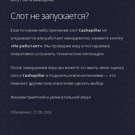
Слот не запускается?
Если по каким-либо причинам слот
Cashapillar
не
открывается или работает некорректно, нажмите кнопку
«Не работает»
. Мы проверим игру и постараемся
оперативно устранить технические неполадки.
После завершения игры вы можете оставить свою оценку
слота
Cashapillar
и поделиться впечатлениями — это
поможет другим пользователям сделать выбор.
Желаем приятной и увлекательной игры!
Обновлено:
27.09.2024