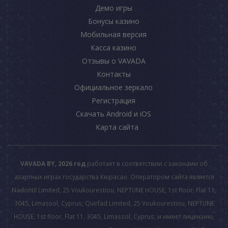
Демо игры
Бонусы казино
Мобильная версия
Касса казино
Отзывы о VAVADA
Контакты
Официальное зеркало
Регистрация
Скачать Android и iOS
Карта сайта
VAVADA BY, 2026 год
работает в соответствии с законами об
азартных играх государства Кюрасао. Оператором сайта является
Nadontil Limited, 25 Voukourestiou, NEPTUNE HOUSE, 1st floor, Flat 11,
3045, Limassol, Cyprus; Quirfad Limited, 25 Voukourestiou, NEPTUNE
HOUSE, 1st floor, Flat 11, 3045, Limassol, Cyprus; и имеет лицензию,