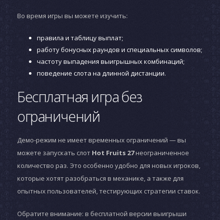
Во время игры вы можете изучить:
правила и таблицу выплат;
работу бонусных раундов и специальных символов;
частоту выпадения выигрышных комбинаций;
поведение слота на длинной дистанции.
Бесплатная игра без
ограничений
Демо-режим не имеет временных ограничений — вы
можете запускать слот
Hot Fruits 27
неограниченное
количество раз. Это особенно удобно для новых игроков,
которые хотят разобраться в механике, а также для
опытных пользователей, тестирующих стратегии ставок.
Обратите внимание: в бесплатной версии выигрыши