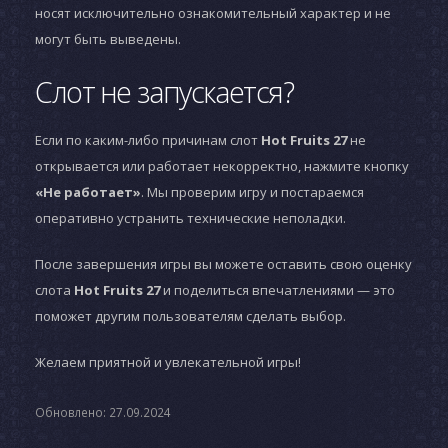
носят исключительно ознакомительный характер и не
могут быть выведены.
Слот не запускается?
Если по каким-либо причинам слот
Hot Fruits 27
не
открывается или работает некорректно, нажмите кнопку
«Не работает»
. Мы проверим игру и постараемся
оперативно устранить технические неполадки.
После завершения игры вы можете оставить свою оценку
слота
Hot Fruits 27
и поделиться впечатлениями — это
поможет другим пользователям сделать выбор.
Желаем приятной и увлекательной игры!
Обновлено:
27.09.2024