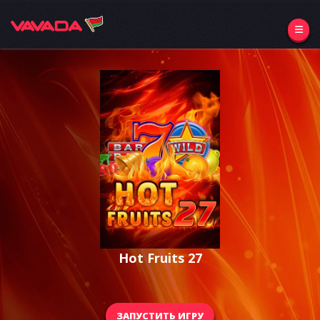
Hot Fruits 27
ЗАПУСТИТЬ ИГРУ