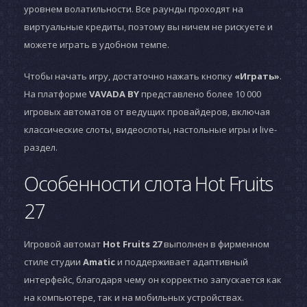
уровнем волатильности. Все раунды проходят на
виртуальные кредиты, поэтому вы ничем не рискуете и
можете играть в удобном темпе.
Чтобы начать игру, достаточно нажать кнопку
«Играть»
.
На платформе
VAVADA BY
представлено более 10 000
игровых автоматов от ведущих провайдеров, включая
классические слоты, видеослоты, настольные игры и live-
раздел.
Особенности слота Hot Fruits
27
Игровой автомат
Hot Fruits 27
выполнен в фирменном
стиле студии
Amatic
и поддерживает адаптивный
интерфейс, благодаря чему он корректно запускается как
на компьютере, так и на мобильных устройствах.