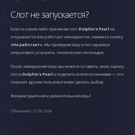
Слот не запускается?
Если по каким-либо причинам слот
Dolphin's Pearl
не
открывается или работает некорректно, нажмите кнопку
«Не работает»
. Мы проверим игру и постараемся
оперативно устранить технические неполадки.
После завершения игры вы можете оставить свою оценку
слота
Dolphin's Pearl
и поделиться впечатлениями — это
поможет другим пользователям сделать выбор.
Желаем приятной и увлекательной игры!
Обновлено:
27.09.2024