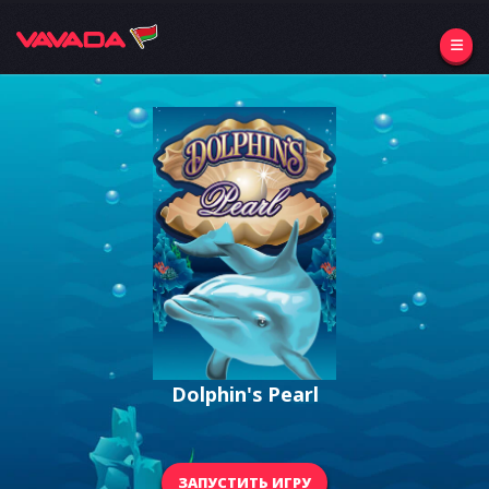
Dolphin's Pearl
ЗАПУСТИТЬ ИГРУ