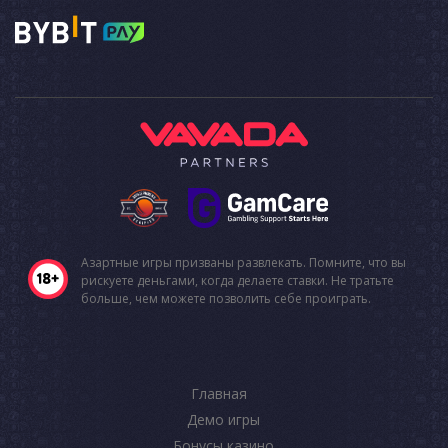
Азартные игры призваны развлекать. Помните, что вы
рискуете деньгами, когда делаете ставки. Не тратьте
больше, чем можете позволить себе проиграть.
Главная
Демо игры
Бонусы казино