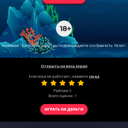
Нажимая "Запустить игру", вы подтверждаете что Вам есть 18 лет.
Открыть на весь экран
Если игра не работает, нажмите
сюда
Рейтинг
5
Всего оценок:
1
ИГРАТЬ НА ДЕНЬГИ