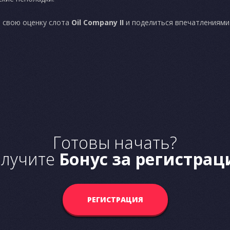
 свою оценку слота
Oil Company II
и поделиться впечатлениями
Готовы начать?
лучите
Бонус за регистра
РЕГИСТРАЦИЯ