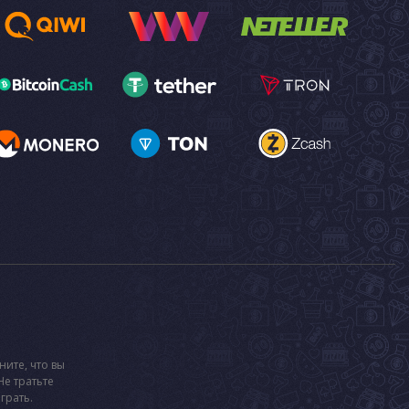
ите, что вы
Не тратьте
грать.