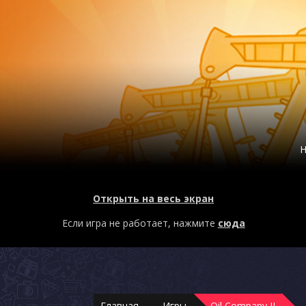
Н
Открыть на весь экран
Если игра не работает, нажмите
сюда
Главная
Игры
Oil Company II