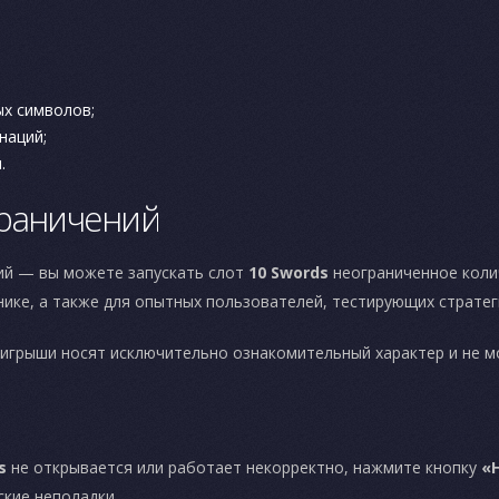
ых символов;
наций;
.
граничений
ий — вы можете запускать слот
10 Swords
неограниченное колич
нике, а также для опытных пользователей, тестирующих стратег
ыигрыши носят исключительно ознакомительный характер и не м
s
не открывается или работает некорректно, нажмите кнопку
«
кие неполадки.