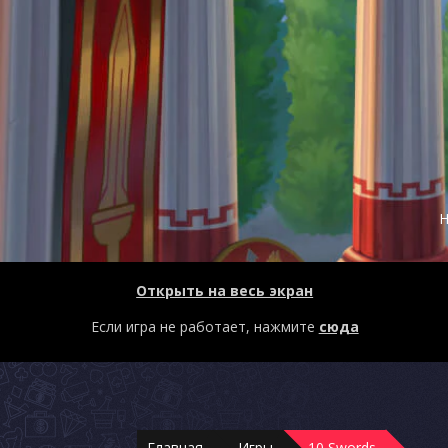
Н
Открыть на весь экран
Если игра не работает, нажмите
сюда
Главная
Игры
10 Swords