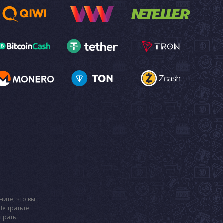
ите, что вы
Не тратьте
грать.