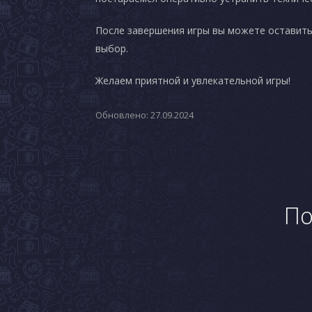
После завершения игры вы можете оставить
выбор.
Желаем приятной и увлекательной игры!
Обновлено:
27.09.2024
По