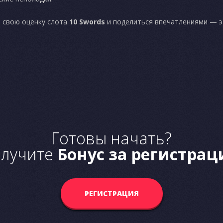
 свою оценку слота
10 Swords
и поделиться впечатлениями — э
Готовы начать?
лучите
Бонус за регистра
РЕГИСТРАЦИЯ