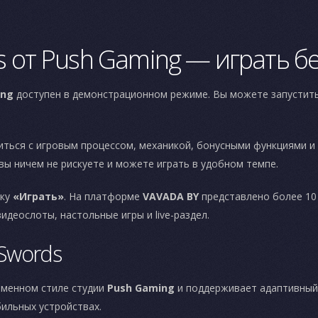
s от Push Gaming — играть б
ing
доступен в демонстрационном режиме. Вы можете запустить
ться с игровым процессом, механикой, бонусными функциями и 
вы ничем не рискуете и можете играть в удобном темпе.
пку
«Играть»
. На платформе
VAVADA BY
представлено более 10
идеослоты, настольные игры и live-раздел.
Swords
менном стиле студии
Push Gaming
и поддерживает адаптивный 
бильных устройствах.