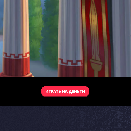
т.
ИГРАТЬ НА ДЕНЬГИ