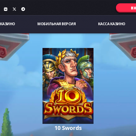
В
 КАЗИНО
МОБИЛЬНАЯ ВЕРСИЯ
КАССА КАЗИНО
10 Swords