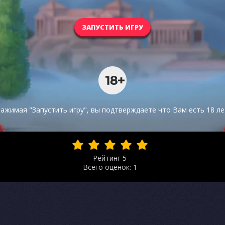
ЗАПУСТИТЬ ИГРУ
ажимая "Запустить игру", вы подтверждаете что Вам есть 18 ле
Рейтинг
5
Всего оценок:
1