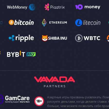
Азартные игры призваны развлекать. Помн
рискуете деньгами, когда делаете ставки. 
больше, чем можете позволить себе прои