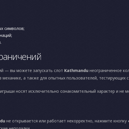
ых символов;
наций;
.
граничений
ий — вы можете запускать слот
Kathmandu
неограниченное кол
в механике, а также для опытных пользователей, тестирующих с
ыигрыши носят исключительно ознакомительный характер и не м
du
не открывается или работает некорректно, нажмите кнопку
кие неполадки.