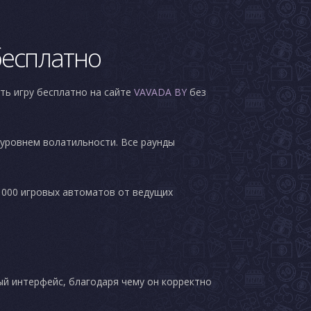
бесплатно
ть игру бесплатно на сайте
VAVADA BY
без
уровнем волатильности. Все раунды
 000 игровых автоматов от ведущих
й интерфейс, благодаря чему он корректно