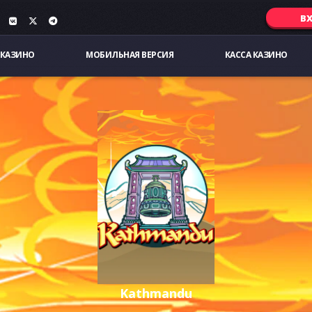
В
 КАЗИНО
МОБИЛЬНАЯ ВЕРСИЯ
КАССА КАЗИНО
Kathmandu