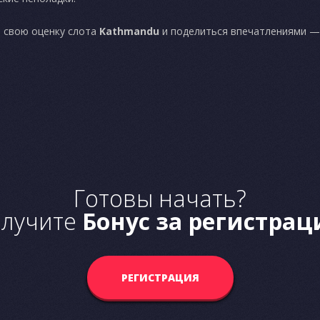
 свою оценку слота
Kathmandu
и поделиться впечатлениями —
Готовы начать?
лучите
Бонус за регистра
РЕГИСТРАЦИЯ