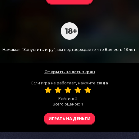
Нажимая "Запустить игру", вы подтверждаете что Вам есть 18 лет.
Открыть на весь экран
Если игра не работает, нажмите
сюда
Рейтинг
5
Всего оценок:
1
ИГРАТЬ НА ДЕНЬГИ