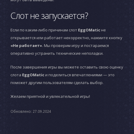
Слот не запускается?
Если по каким-либо причинам слот
EggOMatic
не
открывается или работает некорректно, нажмите кнопку
«Не работает»
. Мы проверим игру и постараемся
оперативно устранить технические неполадки.
После завершения игры вы можете оставить свою оценку
слота
EggOMatic
и поделиться впечатлениями — это
поможет другим пользователям сделать выбор.
Желаем приятной и увлекательной игры!
Обновлено:
27.09.2024