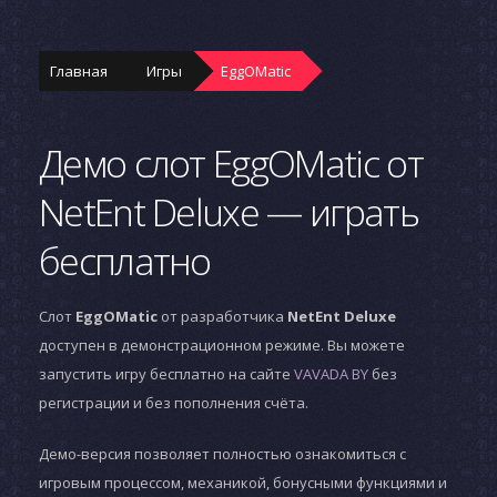
Главная
Игры
EggOMatic
Демо слот EggOMatic от
NetEnt Deluxe — играть
бесплатно
Слот
EggOMatic
от разработчика
NetEnt Deluxe
доступен в демонстрационном режиме. Вы можете
запустить игру бесплатно на сайте
VAVADA BY
без
регистрации и без пополнения счёта.
Демо-версия позволяет полностью ознакомиться с
игровым процессом, механикой, бонусными функциями и