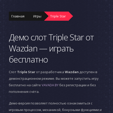
Главная
Игры
Triple Star
Демо слот Triple Star от
Wazdan — играть
бесплатно
Слот
Triple Star
от разработчика
Wazdan
доступен в
демонстрационном режиме. Вы можете запустить игру
бесплатно на сайте
VAVADA BY
без регистрации и без
пополнения счёта.
Демо-версия позволяет полностью ознакомиться с
игровым процессом, механикой, бонусными функциями и