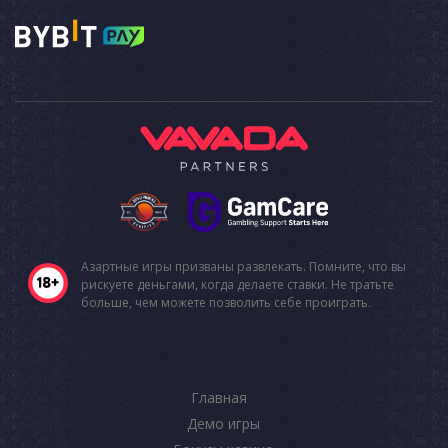
Азартные игры призваны развлекать. Помните, что вы
рискуете деньгами, когда делаете ставки. Не тратьте
больше, чем можете позволить себе проиграть.
Главная
Демо игры