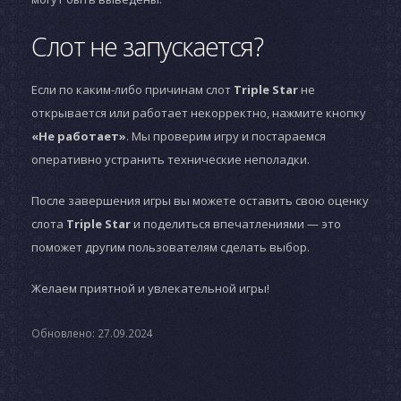
Слот не запускается?
Если по каким-либо причинам слот
Triple Star
не
открывается или работает некорректно, нажмите кнопку
«Не работает»
. Мы проверим игру и постараемся
оперативно устранить технические неполадки.
После завершения игры вы можете оставить свою оценку
слота
Triple Star
и поделиться впечатлениями — это
поможет другим пользователям сделать выбор.
Желаем приятной и увлекательной игры!
Обновлено:
27.09.2024