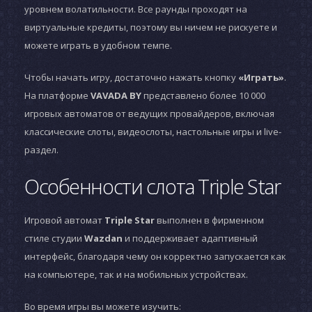
уровнем волатильности. Все раунды проходят на
виртуальные кредиты, поэтому вы ничем не рискуете и
можете играть в удобном темпе.
Чтобы начать игру, достаточно нажать кнопку
«Играть»
.
На платформе
VAVADA BY
представлено более 10 000
игровых автоматов от ведущих провайдеров, включая
классические слоты, видеослоты, настольные игры и live-
раздел.
Особенности слота Triple Star
Игровой автомат
Triple Star
выполнен в фирменном
стиле студии
Wazdan
и поддерживает адаптивный
интерфейс, благодаря чему он корректно запускается как
на компьютере, так и на мобильных устройствах.
Во время игры вы можете изучить: