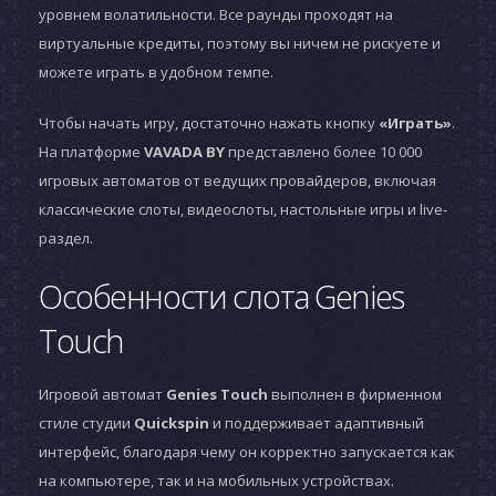
уровнем волатильности. Все раунды проходят на
виртуальные кредиты, поэтому вы ничем не рискуете и
можете играть в удобном темпе.
Чтобы начать игру, достаточно нажать кнопку
«Играть»
.
На платформе
VAVADA BY
представлено более 10 000
игровых автоматов от ведущих провайдеров, включая
классические слоты, видеослоты, настольные игры и live-
раздел.
Особенности слота Genies
Touch
Игровой автомат
Genies Touch
выполнен в фирменном
стиле студии
Quickspin
и поддерживает адаптивный
интерфейс, благодаря чему он корректно запускается как
на компьютере, так и на мобильных устройствах.