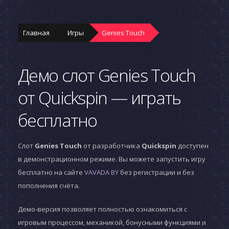
Главная
Игры
Genies Touch
Демо слот Genies Touch
от Quickspin — играть
бесплатно
Слот
Genies Touch
от разработчика
Quickspin
доступен
в демонстрационном режиме. Вы можете запустить игру
бесплатно на сайте
VAVADA BY
без регистрации и без
пополнения счёта.
Демо-версия позволяет полностью ознакомиться с
игровым процессом, механикой, бонусными функциями и