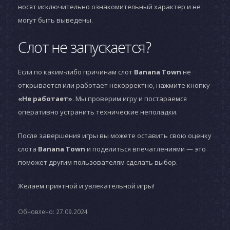
носят исключительно ознакомительный характер и не
могут быть выведены.
Слот не запускается?
Если по каким-либо причинам слот
Banana Town
не
открывается или работает некорректно, нажмите кнопку
«Не работает»
. Мы проверим игру и постараемся
оперативно устранить технические неполадки.
После завершения игры вы можете оставить свою оценку
слота
Banana Town
и поделиться впечатлениями — это
поможет другим пользователям сделать выбор.
Желаем приятной и увлекательной игры!
Обновлено:
27.09.2024