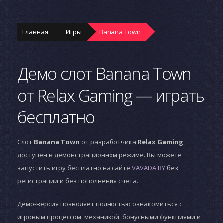
Главная
Игры
Banana Town
Демо слот Banana Town
от Relax Gaming — играть
бесплатно
Слот
Banana Town
от разработчика
Relax Gaming
доступен в демонстрационном режиме. Вы можете
запустить игру бесплатно на сайте
VAVADA BY
без
регистрации и без пополнения счёта.
Демо-версия позволяет полностью ознакомиться с
игровым процессом, механикой, бонусными функциями и