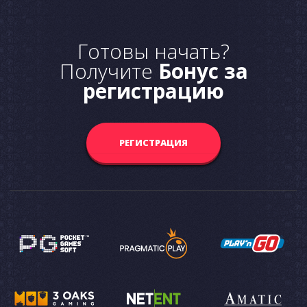
Готовы начать?
Получите
Бонус за
регистрацию
РЕГИСТРАЦИЯ