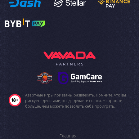
Азартные игры призваны развлекать. Помните, что вы
рискуете деньгами, когда делаете ставки. Не тратьте
больше, чем можете позволить себе проиграть.
Главная