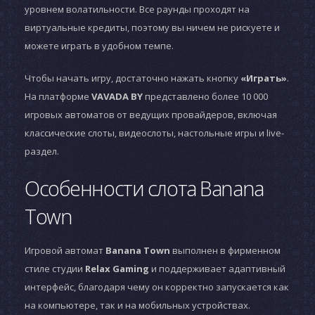
уровнем волатильности. Все раунды проходят на
виртуальные кредиты, поэтому вы ничем не рискуете и
можете играть в удобном темпе.
Чтобы начать игру, достаточно нажать кнопку
«Играть»
.
На платформе
VAVADA BY
представлено более 10 000
игровых автоматов от ведущих провайдеров, включая
классические слоты, видеослоты, настольные игры и live-
раздел.
Особенности слота Banana
Town
Игровой автомат
Banana Town
выполнен в фирменном
стиле студии
Relax Gaming
и поддерживает адаптивный
интерфейс, благодаря чему он корректно запускается как
на компьютере, так и на мобильных устройствах.