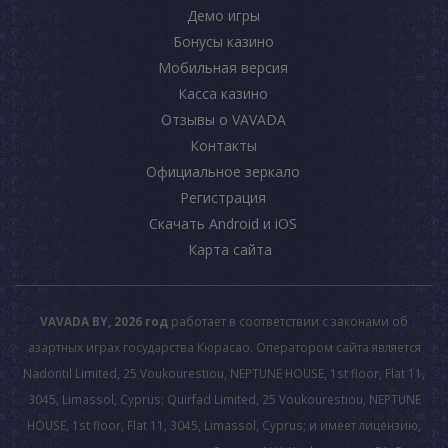
Демо игры
Бонусы казино
Мобильная версия
Касса казино
Отзывы о VAVADA
Контакты
Официальное зеркало
Регистрация
Скачать Android и iOS
Карта сайта
VAVADA BY, 2026 год
работает в соответствии с законами об
азартных играх государства Кюрасао. Оператором сайта является
Nadontil Limited, 25 Voukourestiou, NEPTUNE HOUSE, 1st floor, Flat 11,
3045, Limassol, Cyprus; Quirfad Limited, 25 Voukourestiou, NEPTUNE
HOUSE, 1st floor, Flat 11, 3045, Limassol, Cyprus; и имеет лицензию,