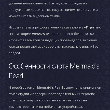
уровнем волатильности. Все раунды проходят на
виртуальные кредиты, поэтому вы ничем не рискуете и
можете играть в удобном темпе.
Чтобы начать игру, достаточно нажать кнопку
«Играть»
.
На платформе
VAVADA BY
представлено более 10 000
игровых автоматов от ведущих провайдеров, включая
классические слоты, видеослоты, настольные игры и live-
раздел.
Особенности слота Mermaid's
Pearl
Игровой автомат
Mermaid's Pearl
выполнен в фирменном
стиле студии
и поддерживает адаптивный интерфейс,
благодаря чему он корректно запускается как на
компьютере, так и на мобильных устройствах.