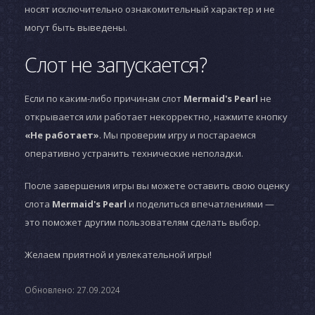
носят исключительно ознакомительный характер и не
могут быть выведены.
Слот не запускается?
Если по каким-либо причинам слот
Mermaid's Pearl
не
открывается или работает некорректно, нажмите кнопку
«Не работает»
. Мы проверим игру и постараемся
оперативно устранить технические неполадки.
После завершения игры вы можете оставить свою оценку
слота
Mermaid's Pearl
и поделиться впечатлениями —
это поможет другим пользователям сделать выбор.
Желаем приятной и увлекательной игры!
Обновлено:
27.09.2024