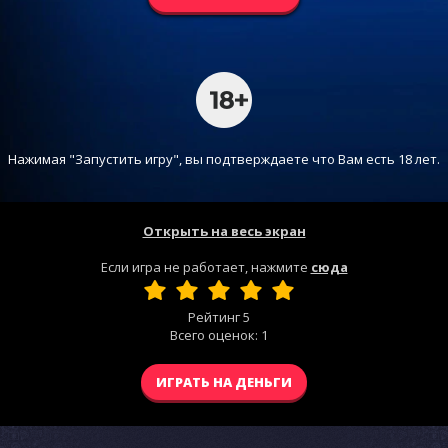
Нажимая "Запустить игру", вы подтверждаете что Вам есть 18 лет.
Открыть на весь экран
Если игра не работает, нажмите
сюда
Рейтинг
5
Всего оценок:
1
ИГРАТЬ НА ДЕНЬГИ